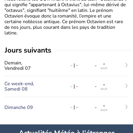
qui signifie "appartenant à Octavius", lui-même dérivé de
"octavus", signifiant "huitième" en latin. Le prénom
Octavien évoque donc la romanité, l’empire et une
certaine noblesse antique. Ce prénom Octavien est rare
de nos jours, plus courant dans les pays de tradition
latine.
jours suivants
Demain,
-
-
|
-
-
Vendredi 07
km/h
Ce week-end,
-
-
|
-
-
Samedi 08
km/h
-
-
|
-
Dimanche 09
-
km/h
Actualités Météo à l'étranger