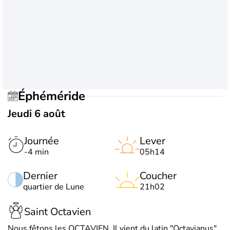
Éphéméride
Jeudi 6 août
Journée
Lever
-4 min
05h14
Dernier
Coucher
quartier de Lune
21h02
Saint Octavien
Nous fêtons les OCTAVIEN. Il vient du latin "Octavianus",