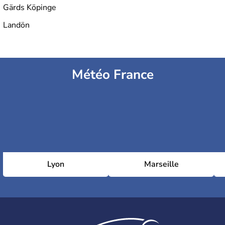
Gärds Köpinge
Landön
Météo France
Lyon
Marseille