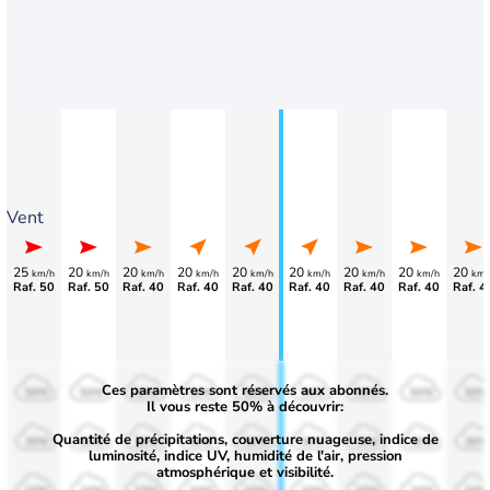
Vent
25
20
20
20
20
20
20
20
20
km/h
km/h
km/h
km/h
km/h
km/h
km/h
km/h
km/
Raf. 50
Raf. 50
Raf. 40
Raf. 40
Raf. 40
Raf. 40
Raf. 40
Raf. 40
Raf. 4
Ces paramètres sont réservés aux abonnés.
50%
50%
50%
50%
50%
50%
50%
50%
50%
Il vous reste 50% à découvrir:
Quantité de précipitations, couverture nuageuse, indice de
30%
30%
30%
30%
30%
30%
30%
30%
30%
luminosité, indice UV, humidité de l'air, pression
atmosphérique et visibilité.