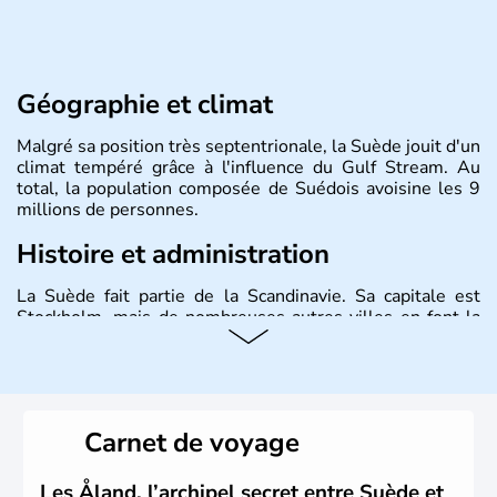
Géographie et climat
Malgré sa position très septentrionale, la Suède jouit d'un
climat tempéré grâce à l'influence du Gulf Stream. Au
total, la population composée de Suédois avoisine les 9
millions de personnes.
Histoire et administration
La Suède fait partie de la Scandinavie. Sa capitale est
Stockholm, mais de nombreuses autres villes en font la
renommée comme Malmö et Göteborg. Elle fait partie de
l'Union Européenne, mais n'a pas intégré la zone euro.
Monarchie depuis presque un millénaire, la Suède
possède un roi mais qui n'a qu'un rôle symbolique. La
Suède est depuis longtemps un grand exportateur de fer,
Carnet de voyage
de cuivre et de bois.
Les Åland, l’archipel secret entre Suède et