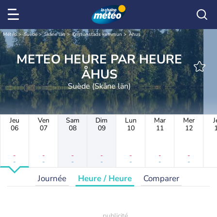
Météo
Suède
Skåne län
Kristianstads kommun
Åhus
METEO HEURE PAR HEURE
ÅHUS
Suède (Skåne län)
Jeu
Ven
Sam
Dim
Lun
Mar
Mer
J
06
07
08
09
10
11
12
-
-
-
-
-
-
-
-
-
-
-
-
-
-
Journée
Heure / Heure
Comparer