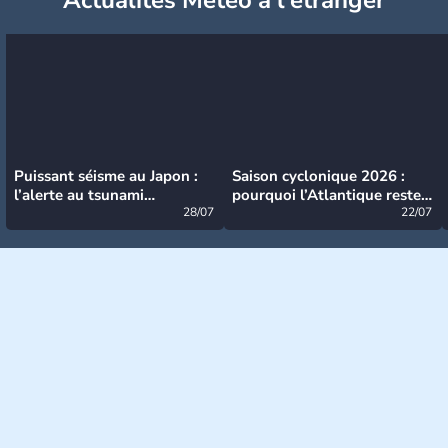
Puissant séisme au Japon :
Saison cyclonique 2026 :
l’alerte au tsunami
pourquoi l’Atlantique reste
désormais levée
28/07
très calme à ce stade ?
22/07