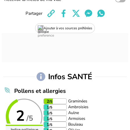
Partager
Ajouter à vos sources préférées
Infos SANTÉ
Pollens et allergies
Graminées
2
/5
Ambroisies
1
/5
2
Aulne
1
/5
/5
Armoises
1
/5
Bouleau
1
/5
Indice pollinique