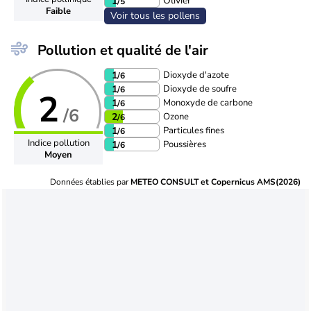
Olivier
1
/5
Faible
Voir tous les pollens
Pollution et qualité de l'air
Dioxyde d'azote
1
/6
Dioxyde de soufre
1
/6
2
Monoxyde de carbone
1
/6
/6
Ozone
2
/6
Particules fines
1
/6
Indice pollution
Poussières
1
/6
Moyen
Données établies par
METEO CONSULT et Copernicus AMS(2026)