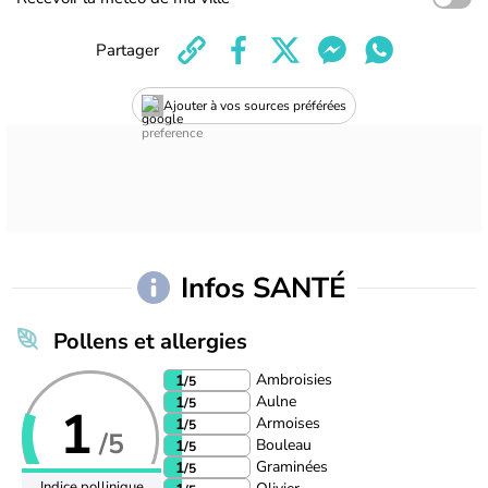
Partager
Ajouter à vos sources préférées
Infos SANTÉ
Pollens et allergies
Ambroisies
1
/5
Aulne
1
/5
1
Armoises
1
/5
/5
Bouleau
1
/5
Graminées
1
/5
Indice pollinique