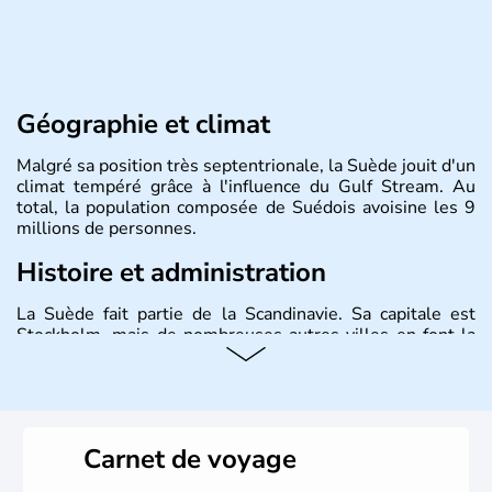
Géographie et climat
Malgré sa position très septentrionale, la Suède jouit d'un
climat tempéré grâce à l'influence du Gulf Stream. Au
total, la population composée de Suédois avoisine les 9
millions de personnes.
Histoire et administration
La Suède fait partie de la Scandinavie. Sa capitale est
Stockholm, mais de nombreuses autres villes en font la
renommée comme Malmö et Göteborg. Elle fait partie de
l'Union Européenne, mais n'a pas intégré la zone euro.
Monarchie depuis presque un millénaire, la Suède
possède un roi mais qui n'a qu'un rôle symbolique. La
Suède est depuis longtemps un grand exportateur de fer,
Carnet de voyage
de cuivre et de bois.