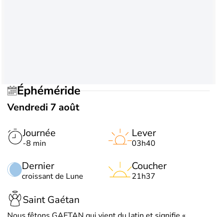
Éphéméride
Vendredi 7 août
Journée
Lever
-8 min
03h40
Dernier
Coucher
croissant de Lune
21h37
Saint Gaétan
Nous fêtons GAETAN qui vient du latin et signifie «