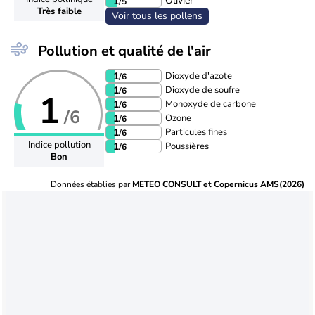
Olivier
1
/5
Très faible
Voir tous les pollens
Pollution et qualité de l'air
Dioxyde d'azote
1
/6
Dioxyde de soufre
1
/6
1
Monoxyde de carbone
1
/6
/6
Ozone
1
/6
Particules fines
1
/6
Indice pollution
Poussières
1
/6
Bon
Données établies par
METEO CONSULT et Copernicus AMS(2026)