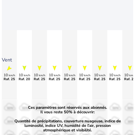
Vent
10
10
10
10
10
10
10
10
10
km/h
km/h
km/h
km/h
km/h
km/h
km/h
km/h
km/
Raf. 25
Raf. 20
Raf. 25
Raf. 25
Raf. 25
Raf. 25
Raf. 25
Raf. 25
Raf. 2
Ces paramètres sont réservés aux abonnés.
50%
50%
50%
50%
50%
50%
50%
50%
50%
Il vous reste 50% à découvrir:
Quantité de précipitations, couverture nuageuse, indice de
30%
30%
30%
30%
30%
30%
30%
30%
30%
luminosité, indice UV, humidité de l'air, pression
atmosphérique et visibilité.