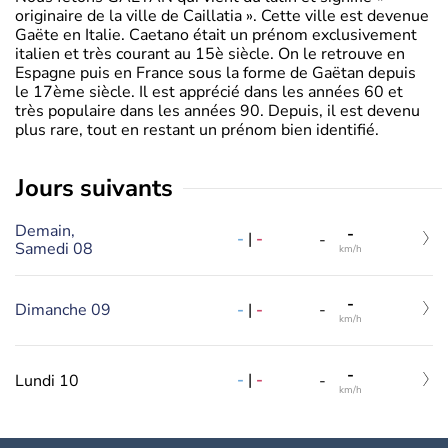
originaire de la ville de Caillatia ». Cette ville est devenue
Gaëte en Italie. Caetano était un prénom exclusivement
italien et très courant au 15è siècle. On le retrouve en
Espagne puis en France sous la forme de Gaëtan depuis
le 17ème siècle. Il est apprécié dans les années 60 et
très populaire dans les années 90. Depuis, il est devenu
plus rare, tout en restant un prénom bien identifié.
jours suivants
Demain,
-
-
|
-
-
Samedi 08
km/h
-
-
|
-
Dimanche 09
-
km/h
-
-
|
-
Lundi 10
-
km/h