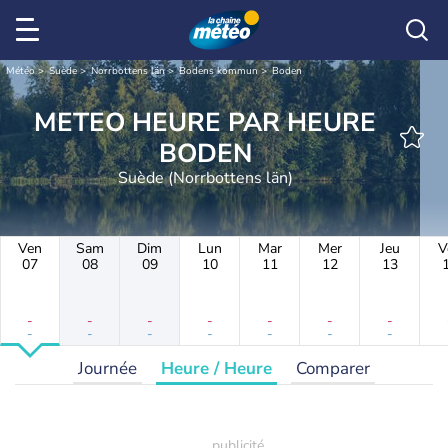
Météo
Suède
Norrbottens län
Bodens kommun
Boden
METEO HEURE PAR HEURE
BODEN
Suède (Norrbottens län)
Ven
Sam
Dim
Lun
Mar
Mer
Jeu
V
07
08
09
10
11
12
13
-
-
-
-
-
-
-
-
-
-
-
-
-
-
Journée
Heure / Heure
Comparer