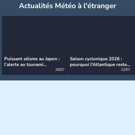
Actualités Météo à l'étranger
Puissant séisme au Japon :
Saison cyclonique 2026 :
l’alerte au tsunami
pourquoi l’Atlantique reste
désormais levée
28/07
très calme à ce stade ?
22/07