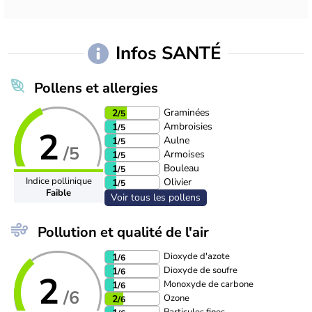
Infos SANTÉ
Pollens et allergies
Graminées
2
/5
Ambroisies
1
/5
2
Aulne
1
/5
/5
Armoises
1
/5
Bouleau
1
/5
Indice pollinique
Olivier
1
/5
Faible
Voir tous les pollens
Pollution et qualité de l'air
Dioxyde d'azote
1
/6
Dioxyde de soufre
1
/6
2
Monoxyde de carbone
1
/6
/6
Ozone
2
/6