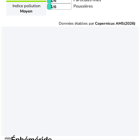
Particules fines
1
/6
Indice pollution
Poussières
1
/6
Moyen
Données établies par
Copernicus AMS(2026)
Éphéméride