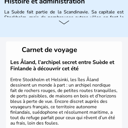
Histoire et administration
La Suède fait partie de la Scandinavie. Sa capitale est
Stockholm, mais de nombreuses autres villes en font la
renommée comme Malmö et Göteborg. Elle fait partie de
l'Union Européenne, mais n'a pas intégré la zone euro.
Monarchie depuis presque un millénaire, la Suède
possède un roi mais qui n'a qu'un rôle symbolique. La
Suède est depuis longtemps un grand exportateur de fer,
Carnet de voyage
de cuivre et de bois.
Les Åland, l’archipel secret entre Suède et
Finlande à découvrir cet été
Entre Stockholm et Helsinki, les îles Åland
dessinent un monde à part : un archipel nordique
fait de rochers rouges, de petites routes tranquilles,
de ports paisibles, de maisons en bois et d’horizons
bleus à perte de vue. Encore discret auprès des
voyageurs français, ce territoire autonome
finlandais, suédophone et résolument maritime, a
tout du refuge parfait pour ceux qui rêvent d’un été
au frais, loin des foules.