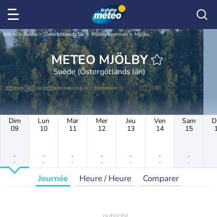
Météo
Suède
Östergötlands län
Mjölby kommun
Mjölby
METEO MJÖLBY
Suède (Östergötlands län)
Dim
Lun
Mar
Mer
Jeu
Ven
Sam
D
09
10
11
12
13
14
15
-
-
-
-
-
-
-
-
-
-
-
-
-
-
Journée
Heure / Heure
Comparer