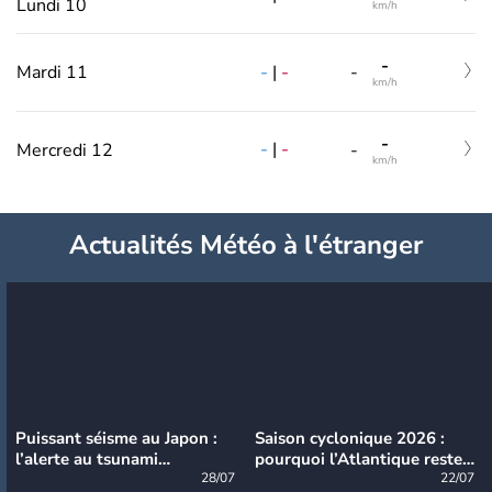
Lundi 10
km/h
-
-
|
-
Mardi 11
-
km/h
-
-
|
-
Mercredi 12
-
km/h
Actualités Météo à l'étranger
Puissant séisme au Japon :
Saison cyclonique 2026 :
l’alerte au tsunami
pourquoi l’Atlantique reste
désormais levée
28/07
très calme à ce stade ?
22/07