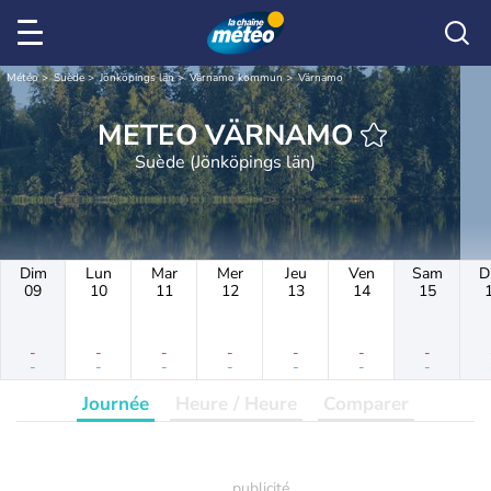
Météo
Suède
Jönköpings län
Värnamo kommun
Värnamo
METEO VÄRNAMO
Suède (Jönköpings län)
Dim
Lun
Mar
Mer
Jeu
Ven
Sam
D
09
10
11
12
13
14
15
-
-
-
-
-
-
-
-
-
-
-
-
-
-
Journée
Heure / Heure
Comparer