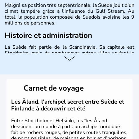
Malgré sa position très septentrionale, la Suède jouit d'un
climat tempéré grâce à l'influence du Gulf Stream. Au
total, la population composée de Suédois avoisine les 9
millions de personnes.
Histoire et administration
La Suède fait partie de la Scandinavie. Sa capitale est
Stockholm, mais de nombreuses autres villes en font la
renommée comme Malmö et Göteborg. Elle fait partie de
l'Union Européenne, mais n'a pas intégré la zone euro.
Monarchie depuis presque un millénaire, la Suède
possède un roi mais qui n'a qu'un rôle symbolique. La
Suède est depuis longtemps un grand exportateur de fer,
Carnet de voyage
de cuivre et de bois.
Les Åland, l’archipel secret entre Suède et
Finlande à découvrir cet été
Entre Stockholm et Helsinki, les îles Åland
dessinent un monde à part : un archipel nordique
fait de rochers rouges, de petites routes tranquilles,
de ports paisibles, de maisons en bois et d’horizons