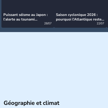
Puissant séisme au Japon :
Saison cyclonique 2026 :
l’alerte au tsunami
pourquoi l’Atlantique reste
désormais levée
28/07
très calme à ce stade ?
22/07
Géographie et climat