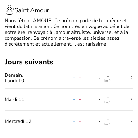
Saint Amour
Nous fêtons AMOUR. Ce prénom parle de lui-même et
vient du latin « amor . Ce nom très en vogue au début de
notre ère, renvoyait à l’amour altruiste, universel et à la
compassion. Ce prénom a traversé les siècles assez
discrètement et actuellement, il est rarissime.
jours suivants
Demain,
-
-
|
-
-
Lundi 10
km/h
-
-
|
-
Mardi 11
-
km/h
-
-
|
-
Mercredi 12
-
km/h