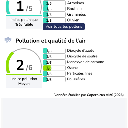
1
Armoises
1
/5
/5
Bouleau
1
/5
Graminées
1
/5
Indice pollinique
Olivier
1
/5
Très faible
Voir tous les pollens
Pollution et qualité de l'air
Dioxyde d'azote
1
/6
Dioxyde de soufre
1
/6
2
Monoxyde de carbone
1
/6
/6
Ozone
2
/6
Particules fines
1
/6
Indice pollution
Poussières
1
/6
Moyen
Données établies par
Copernicus AMS(2026)