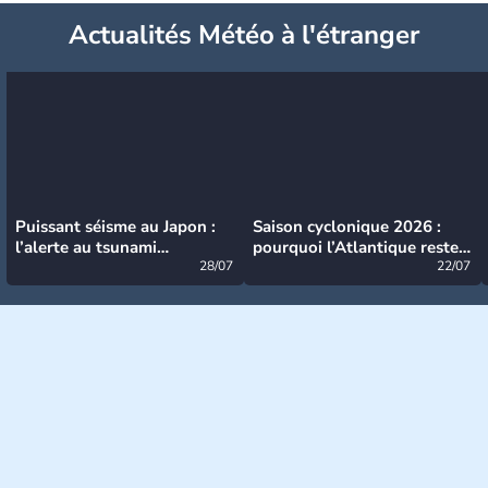
Actualités Météo à l'étranger
Puissant séisme au Japon :
Saison cyclonique 2026 :
l’alerte au tsunami
pourquoi l’Atlantique reste
désormais levée
28/07
très calme à ce stade ?
22/07