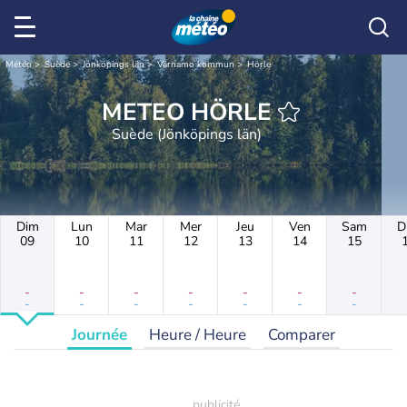
Météo
Suède
Jönköpings län
Värnamo kommun
Hörle
METEO HÖRLE
Suède (Jönköpings län)
Dim
Lun
Mar
Mer
Jeu
Ven
Sam
D
09
10
11
12
13
14
15
-
-
-
-
-
-
-
-
-
-
-
-
-
-
Journée
Heure / Heure
Comparer