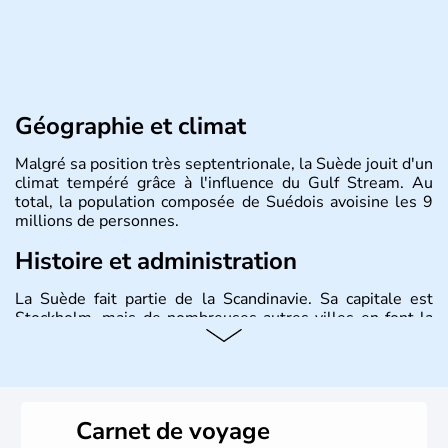
Géographie et climat
Malgré sa position très septentrionale, la Suède jouit d'un
climat tempéré grâce à l'influence du Gulf Stream. Au
total, la population composée de Suédois avoisine les 9
millions de personnes.
Histoire et administration
La Suède fait partie de la Scandinavie. Sa capitale est
Stockholm, mais de nombreuses autres villes en font la
renommée comme Malmö et Göteborg. Elle fait partie de
l'Union Européenne, mais n'a pas intégré la zone euro.
Monarchie depuis presque un millénaire, la Suède
possède un roi mais qui n'a qu'un rôle symbolique. La
Suède est depuis longtemps un grand exportateur de fer,
Carnet de voyage
de cuivre et de bois.