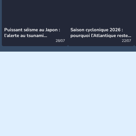
Puissant séisme au Japon :
Saison cyclonique 2026 :
l’alerte au tsunami
pourquoi l’Atlantique reste
désormais levée
28/07
très calme à ce stade ?
22/07