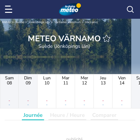
Météo
Suède
Jönköpings län
Värnamo kommun
Värnamo
METEO VÄRNAMO
Suède (Jönköpings län)
Sam
Dim
Lun
Mar
Mer
Jeu
Ven
S
08
09
10
11
12
13
14
-
-
-
-
-
-
-
-
-
-
-
-
-
-
Journée
Heure / Heure
Comparer