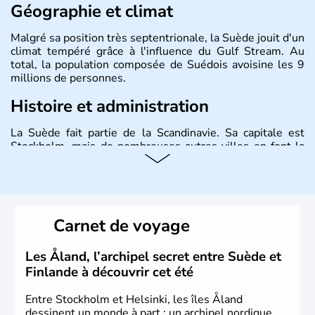
Géographie et climat
Malgré sa position très septentrionale, la Suède jouit d'un
climat tempéré grâce à l'influence du Gulf Stream. Au
total, la population composée de Suédois avoisine les 9
millions de personnes.
Histoire et administration
La Suède fait partie de la Scandinavie. Sa capitale est
Stockholm, mais de nombreuses autres villes en font la
renommée comme Malmö et Göteborg. Elle fait partie de
l'Union Européenne, mais n'a pas intégré la zone euro.
Monarchie depuis presque un millénaire, la Suède
possède un roi mais qui n'a qu'un rôle symbolique. La
Suède est depuis longtemps un grand exportateur de fer,
Carnet de voyage
de cuivre et de bois.
Les Åland, l’archipel secret entre Suède et
Finlande à découvrir cet été
Entre Stockholm et Helsinki, les îles Åland
dessinent un monde à part : un archipel nordique