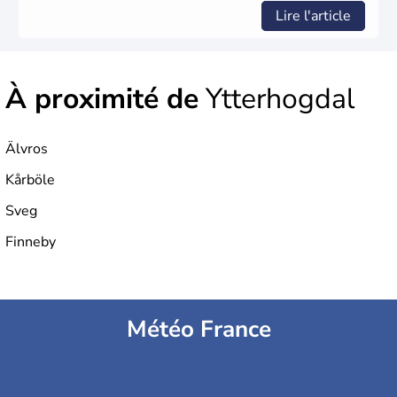
Lire l'article
À proximité de
Ytterhogdal
Älvros
Kårböle
Sveg
Finneby
Météo France