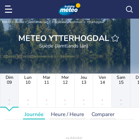
Météo
Suède
Jämtlands län
Härjedalens kommun
Ytterhogdal
METEO YTTERHOGDAL
Suède (Jämtlands län)
Dim
Lun
Mar
Mer
Jeu
Ven
Sam
D
09
10
11
12
13
14
15
-
-
-
-
-
-
-
-
-
-
-
-
-
-
Journée
Heure / Heure
Comparer