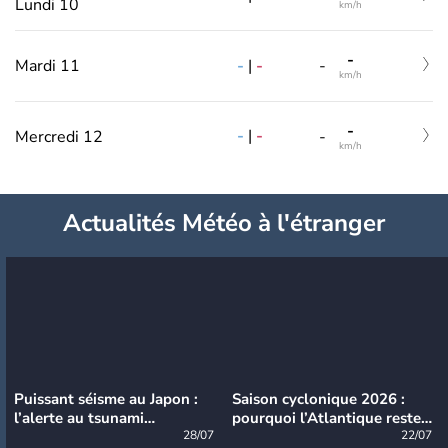
Lundi 10
km/h
-
-
|
-
Mardi 11
-
km/h
-
-
|
-
Mercredi 12
-
km/h
Actualités Météo à l'étranger
Puissant séisme au Japon :
Saison cyclonique 2026 :
l’alerte au tsunami
pourquoi l’Atlantique reste
désormais levée
28/07
très calme à ce stade ?
22/07