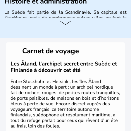
Histoire et administration
La Suède fait partie de la Scandinavie. Sa capitale est
Stockholm, mais de nombreuses autres villes en font la
renommée comme Malmö et Göteborg. Elle fait partie de
l'Union Européenne, mais n'a pas intégré la zone euro.
Monarchie depuis presque un millénaire, la Suède
possède un roi mais qui n'a qu'un rôle symbolique. La
Suède est depuis longtemps un grand exportateur de fer,
Carnet de voyage
de cuivre et de bois.
Les Åland, l’archipel secret entre Suède et
Finlande à découvrir cet été
Entre Stockholm et Helsinki, les îles Åland
dessinent un monde à part : un archipel nordique
fait de rochers rouges, de petites routes tranquilles,
de ports paisibles, de maisons en bois et d’horizons
bleus à perte de vue. Encore discret auprès des
voyageurs français, ce territoire autonome
finlandais, suédophone et résolument maritime, a
tout du refuge parfait pour ceux qui rêvent d’un été
au frais, loin des foules.