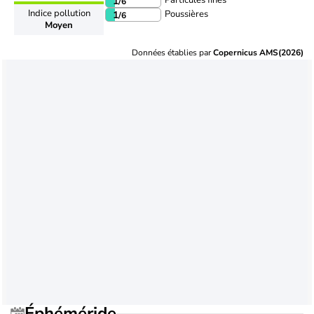
Particules fines
1
/6
Indice pollution
Poussières
1
/6
Moyen
Données établies par
Copernicus AMS(2026)
Éphéméride