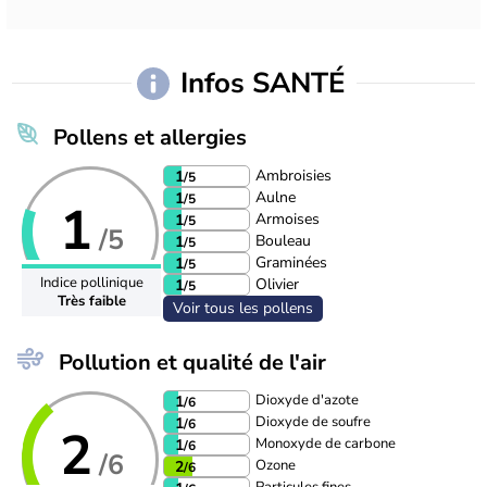
Infos SANTÉ
Pollens et allergies
Ambroisies
1
/5
Aulne
1
/5
1
Armoises
1
/5
/5
Bouleau
1
/5
Graminées
1
/5
Indice pollinique
Olivier
1
/5
Très faible
Voir tous les pollens
Pollution et qualité de l'air
Dioxyde d'azote
1
/6
Dioxyde de soufre
1
/6
2
Monoxyde de carbone
1
/6
/6
Ozone
2
/6