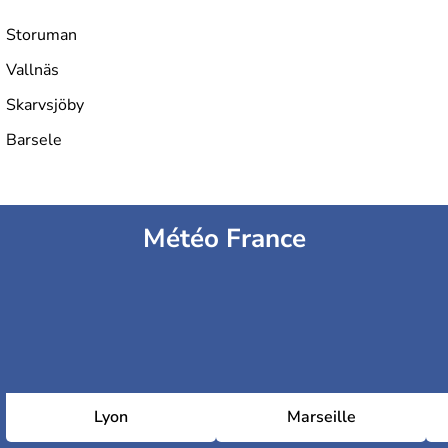
Storuman
Vallnäs
Skarvsjöby
Barsele
Météo France
Lyon
Marseille