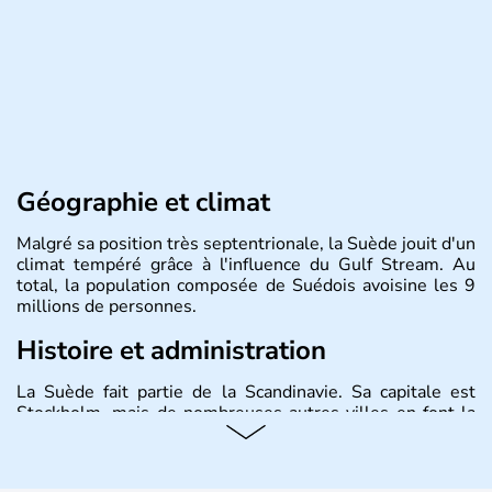
Géographie et climat
Malgré sa position très septentrionale, la Suède jouit d'un
climat tempéré grâce à l'influence du Gulf Stream. Au
total, la population composée de Suédois avoisine les 9
millions de personnes.
Histoire et administration
La Suède fait partie de la Scandinavie. Sa capitale est
Stockholm, mais de nombreuses autres villes en font la
renommée comme Malmö et Göteborg. Elle fait partie de
l'Union Européenne, mais n'a pas intégré la zone euro.
Monarchie depuis presque un millénaire, la Suède