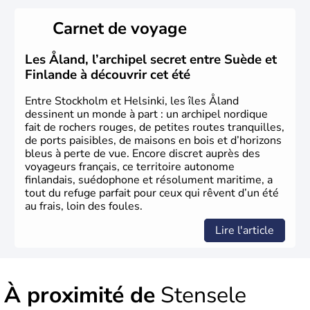
possède un roi mais qui n'a qu'un rôle symbolique. La
Suède est depuis longtemps un grand exportateur de fer,
Carnet de voyage
de cuivre et de bois.
Les Åland, l’archipel secret entre Suède et
Finlande à découvrir cet été
Entre Stockholm et Helsinki, les îles Åland
dessinent un monde à part : un archipel nordique
fait de rochers rouges, de petites routes tranquilles,
de ports paisibles, de maisons en bois et d’horizons
bleus à perte de vue. Encore discret auprès des
voyageurs français, ce territoire autonome
finlandais, suédophone et résolument maritime, a
tout du refuge parfait pour ceux qui rêvent d’un été
au frais, loin des foules.
Lire l'article
À proximité de
Stensele