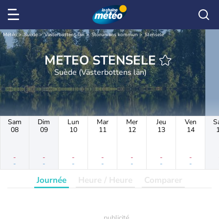
Météo
Suède
Västerbottens län
Storumans kommun
Stensele
METEO STENSELE
Suède (Västerbottens län)
Sam
Dim
Lun
Mar
Mer
Jeu
Ven
S
08
09
10
11
12
13
14
-
-
-
-
-
-
-
-
-
-
-
-
-
-
Journée
Heure / Heure
Comparer