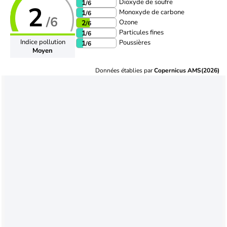
Dioxyde de soufre
1
/6
2
Monoxyde de carbone
1
/6
/6
Ozone
2
/6
Particules fines
1
/6
Indice pollution
Poussières
1
/6
Moyen
Données établies par
Copernicus AMS(2026)