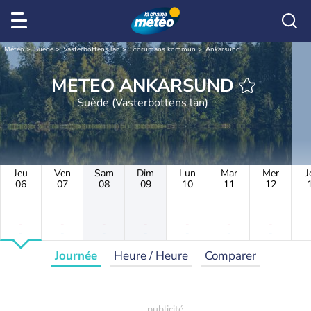
Météo
Suède
Västerbottens län
Storumans kommun
Ankarsund
METEO ANKARSUND
Suède (Västerbottens län)
Jeu
Ven
Sam
Dim
Lun
Mar
Mer
J
06
07
08
09
10
11
12
-
-
-
-
-
-
-
-
-
-
-
-
-
-
Journée
Heure / Heure
Comparer