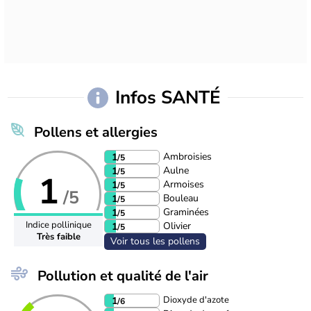
Infos SANTÉ
Pollens et allergies
Ambroisies
1
/5
Aulne
1
/5
1
Armoises
1
/5
/5
Bouleau
1
/5
Graminées
1
/5
Indice pollinique
Olivier
1
/5
Très faible
Voir tous les pollens
Pollution et qualité de l'air
Dioxyde d'azote
1
/6