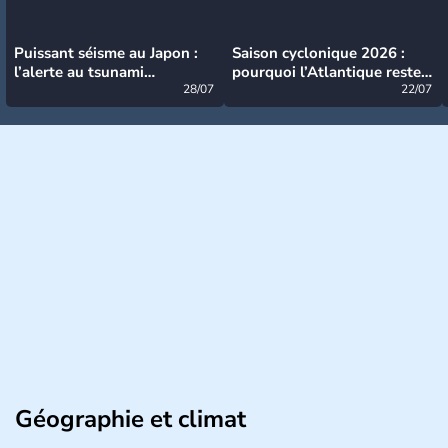
Puissant séisme au Japon :
Saison cyclonique 2026 :
l’alerte au tsunami
pourquoi l’Atlantique reste
désormais levée
28/07
très calme à ce stade ?
22/07
Géographie et climat