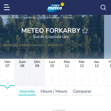
Météo
Suède
Uppsala län
Uppsala kommun
Forkarby
METEO FORKARBY
Suède (Uppsala län)
Ven
Sam
Dim
Lun
Mar
Mer
Jeu
V
07
08
09
10
11
12
13
-
-
-
-
-
-
-
-
-
-
-
-
-
-
Journée
Heure / Heure
Comparer