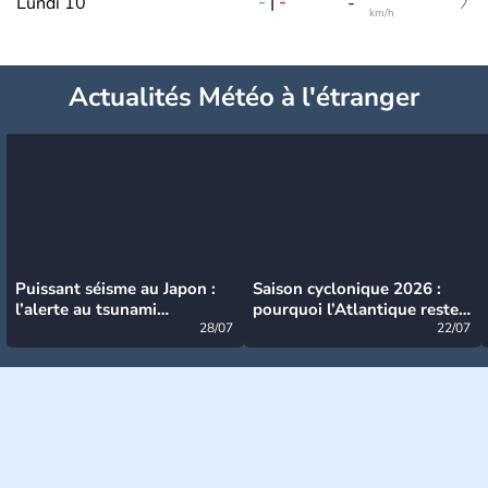
-
|
-
Lundi 10
-
km/h
Actualités Météo à l'étranger
Puissant séisme au Japon :
Saison cyclonique 2026 :
l’alerte au tsunami
pourquoi l’Atlantique reste
désormais levée
28/07
très calme à ce stade ?
22/07