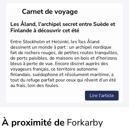
possède un roi mais qui n'a qu'un rôle symbolique. La
Suède est depuis longtemps un grand exportateur de fer,
Carnet de voyage
de cuivre et de bois.
Les Åland, l’archipel secret entre Suède et
Finlande à découvrir cet été
Entre Stockholm et Helsinki, les îles Åland
dessinent un monde à part : un archipel nordique
fait de rochers rouges, de petites routes tranquilles,
de ports paisibles, de maisons en bois et d’horizons
bleus à perte de vue. Encore discret auprès des
voyageurs français, ce territoire autonome
finlandais, suédophone et résolument maritime, a
tout du refuge parfait pour ceux qui rêvent d’un été
au frais, loin des foules.
Lire l'article
À proximité de
Forkarby