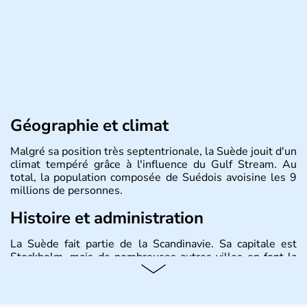
Géographie et climat
Malgré sa position très septentrionale, la Suède jouit d'un
climat tempéré grâce à l'influence du Gulf Stream. Au
total, la population composée de Suédois avoisine les 9
millions de personnes.
Histoire et administration
La Suède fait partie de la Scandinavie. Sa capitale est
Stockholm, mais de nombreuses autres villes en font la
renommée comme Malmö et Göteborg. Elle fait partie de
l'Union Européenne, mais n'a pas intégré la zone euro.
Monarchie depuis presque un millénaire, la Suède