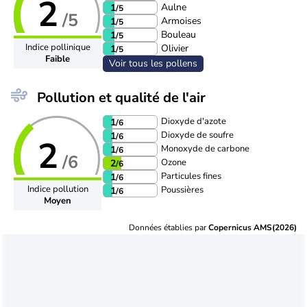
2
Aulne
1
/5
/5
Armoises
1
/5
Bouleau
1
/5
Indice pollinique
Olivier
1
/5
Faible
Voir tous les pollens
Pollution et qualité de l'air
Dioxyde d'azote
1
/6
Dioxyde de soufre
1
/6
2
Monoxyde de carbone
1
/6
/6
Ozone
2
/6
Particules fines
1
/6
Indice pollution
Poussières
1
/6
Moyen
Données établies par
Copernicus AMS(2026)