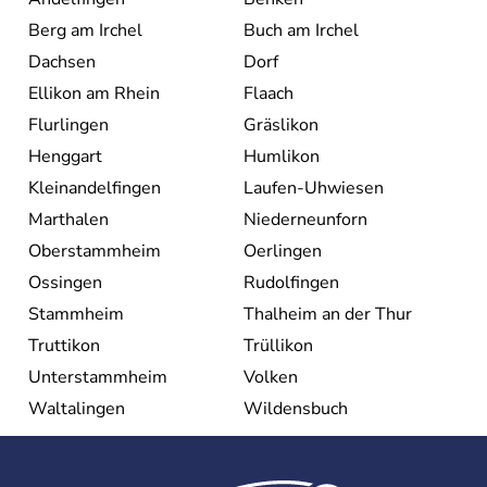
ajouté 26 ans plus tard.
Berg am Irchel
Buch am Irchel
Dachsen
Dorf
Ellikon am Rhein
Flaach
Flurlingen
Gräslikon
Henggart
Humlikon
Kleinandelfingen
Laufen-Uhwiesen
Marthalen
Niederneunforn
Oberstammheim
Oerlingen
Ossingen
Rudolfingen
Stammheim
Thalheim an der Thur
Truttikon
Trüllikon
Unterstammheim
Volken
Waltalingen
Wildensbuch