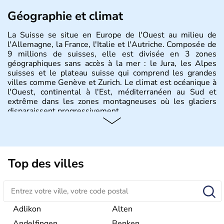
Géographie et climat
La Suisse se situe en Europe de l'Ouest au milieu de
l'Allemagne, la France, l'Italie et l'Autriche. Composée de
9 millions de suisses, elle est divisée en 3 zones
géographiques sans accès à la mer : le Jura, les Alpes
suisses et le plateau suisse qui comprend les grandes
villes comme Genève et Zurich. Le climat est océanique à
l'Ouest, continental à l'Est, méditerranéen au Sud et
extrême dans les zones montagneuses où les glaciers
disparaissent progressivement.
Histoire et administration
Le peuple Helvète est à l'origine de la fondation de la
Suisse suite à une migration forcée. En 1291, le pacte
Top des villes
féodal marque la naissance de la Suisse sous la forme
d'une alliance composée de plusieurs cantons. L'Etat
fédéral n'est créé qu'en 1848 et signe l'abolition des
frontières, ainsi que l'établissement d'une monnaie
unique et d'une armée. La première constitution est
Adlikon
Alten
rédigée à la même année, le droit de référendum est
Andelfingen
Benken