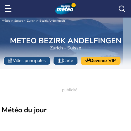
Météo
Suisse
Zurich
Bezirk Andelfingen
METEO BEZIRK ANDELFINGEN
Zurich - Suisse
Villes principales
Carte
Devenez VIP
Météo
du jour