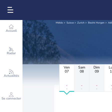
Météo
Suisse
Zurich
Bezirk Horgen
Adl
Accueil
Radar
Ven
Sam
Dim
L
07
08
09
1
Actualités
-
-
-
-
-
-
Se connecter