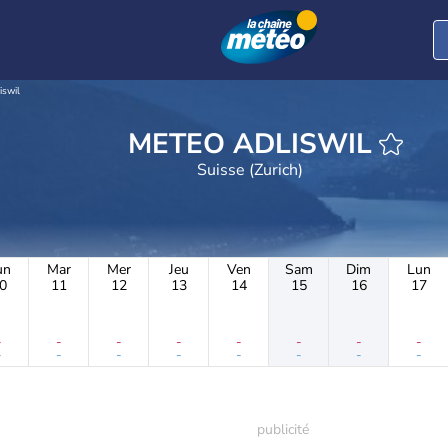
iswil
METEO ADLISWIL
Suisse (Zurich)
un
Mar
Mer
Jeu
Ven
Sam
Dim
Lun
0
11
12
13
14
15
16
17
-
-
-
-
-
-
-
-
-
-
-
-
-
-
-
-