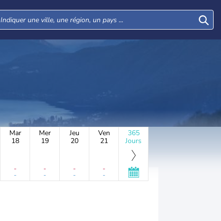
Mar
Mer
Jeu
Ven
365
18
19
20
21
Jours
-
-
-
-
-
-
-
-