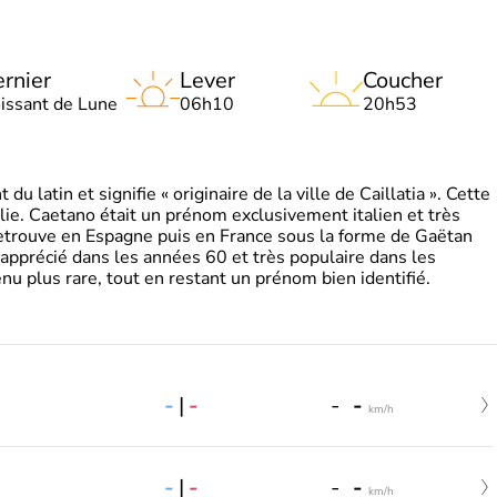
rnier
Lever
Coucher
oissant de Lune
06h10
20h53
 latin et signifie « originaire de la ville de Caillatia ». Cette
lie. Caetano était un prénom exclusivement italien et très
retrouve en Espagne puis en France sous la forme de Gaëtan
 apprécié dans les années 60 et très populaire dans les
nu plus rare, tout en restant un prénom bien identifié.
-
|
-
-
-
km/h
-
|
-
-
-
km/h