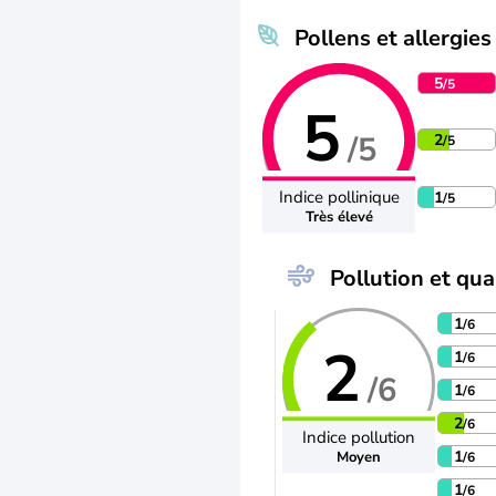
Pollens et allergies
5
/5
5
/5
2
/5
Indice pollinique
1
/5
Très élevé
Pollution et qual
1
/6
2
1
/6
/6
1
/6
2
/6
Indice pollution
1
Moyen
/6
1
/6