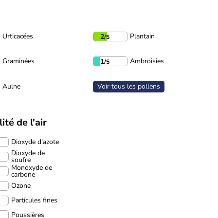
Urticacées
Plantain
2
/5
Graminées
Ambroisies
1
/5
Aulne
Voir tous les pollens
ité de l'air
Dioxyde d'azote
Dioxyde de
soufre
Monoxyde de
carbone
Ozone
Particules fines
Poussières