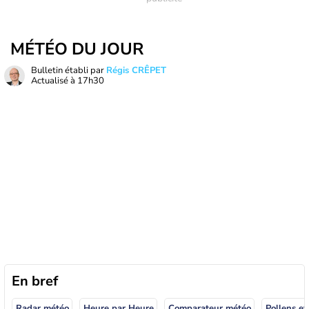
MÉTÉO DU JOUR
Bulletin établi par
Régis CRÊPET
Actualisé à
17h30
En bref
Radar météo
Heure par Heure
Comparateur météo
Pollens et