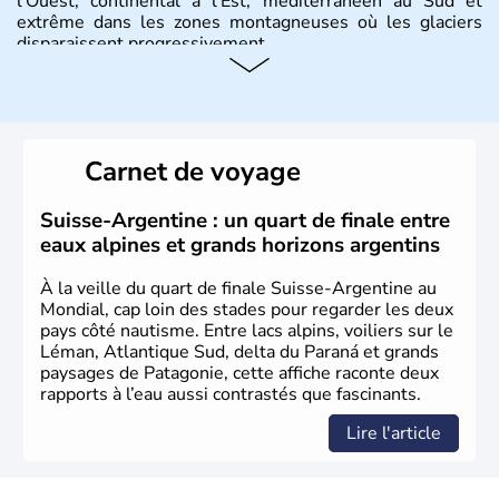
l'Ouest, continental à l'Est, méditerranéen au Sud et
extrême dans les zones montagneuses où les glaciers
disparaissent progressivement.
Histoire et administration
Le peuple Helvète est à l'origine de la fondation de la
Suisse suite à une migration forcée. En 1291, le pacte
Carnet de voyage
féodal marque la naissance de la Suisse sous la forme
d'une alliance composée de plusieurs cantons. L'Etat
fédéral n'est créé qu'en 1848 et signe l'abolition des
Suisse-Argentine : un quart de finale entre
frontières, ainsi que l'établissement d'une monnaie
eaux alpines et grands horizons argentins
unique et d'une armée. La première constitution est
rédigée à la même année, le droit de référendum est
À la veille du quart de finale Suisse-Argentine au
ajouté 26 ans plus tard.
Mondial, cap loin des stades pour regarder les deux
pays côté nautisme. Entre lacs alpins, voiliers sur le
Léman, Atlantique Sud, delta du Paraná et grands
paysages de Patagonie, cette affiche raconte deux
rapports à l’eau aussi contrastés que fascinants.
Lire l'article