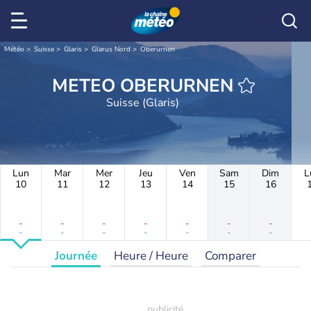
Météo
Suisse
Glaris
Glarus Nord
Oberurnen
METEO OBERURNEN
Suisse (Glaris)
Lun
Mar
Mer
Jeu
Ven
Sam
Dim
L
10
11
12
13
14
15
16
-
-
-
-
-
-
-
-
-
-
-
-
-
-
Journée
Heure / Heure
Comparer