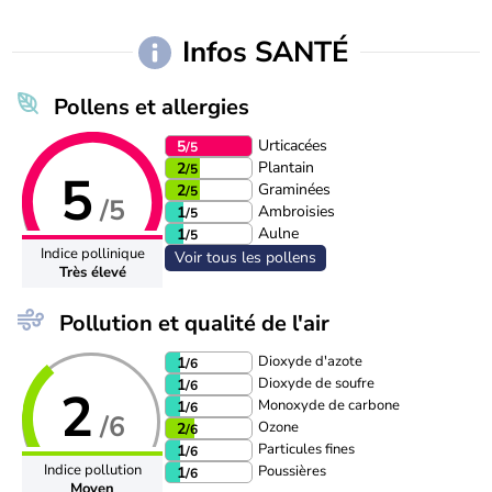
Infos SANTÉ
Pollens et allergies
Urticacées
5
/5
Plantain
2
/5
5
Graminées
2
/5
/5
Ambroisies
1
/5
Aulne
1
/5
Indice pollinique
Voir tous les pollens
Très élevé
Pollution et qualité de l'air
Dioxyde d'azote
1
/6
Dioxyde de soufre
1
/6
2
Monoxyde de carbone
1
/6
/6
Ozone
2
/6
Particules fines
1
/6
Indice pollution
Poussières
1
/6
Moyen