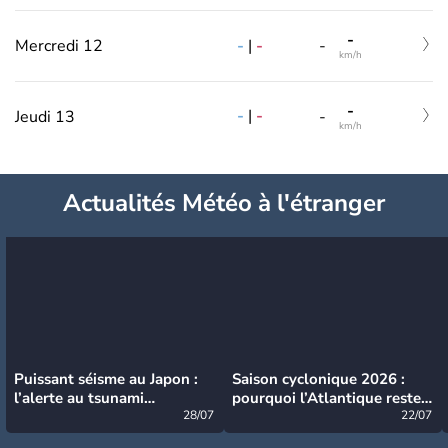
-
-
|
-
Mercredi 12
-
km/h
-
-
|
-
Jeudi 13
-
km/h
Actualités Météo à l'étranger
Puissant séisme au Japon :
Saison cyclonique 2026 :
l’alerte au tsunami
pourquoi l’Atlantique reste
désormais levée
28/07
très calme à ce stade ?
22/07