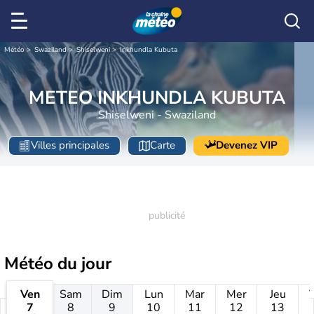
Météo
Swaziland
Shiselweni
Inkhundla Kubuta
METEO INKHUNDLA KUBUTA
Shiselweni - Swaziland
Villes principales
Carte
Devenez VIP
Météo
du jour
Ven
Sam
Dim
Lun
Mar
Mer
Jeu
7
8
9
10
11
12
13