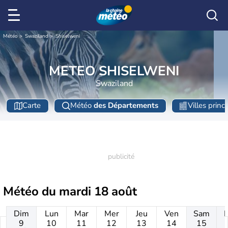
Météo
Swaziland
Shiselweni
METEO SHISELWENI
Swaziland
Carte
Météo
des Départements
Villes princ
Météo du
mardi 18 août
Dim
Lun
Mar
Mer
Jeu
Ven
Sam
9
10
11
12
13
14
15