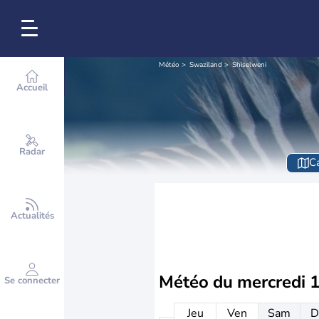
Météo
Swaziland
Shiselweni
Accueil
Radar
Ca
Actualités
Météo du
mercredi 
Se connecter
Jeu
Ven
Sam
D