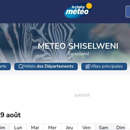
METEO SHISELWENI
Swaziland
rte
Météo
des Départements
Villes principales
19 août
im
Lun
Mar
Mer
Jeu
Ven
Sam
Dim