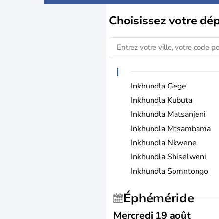
Choisissez
votre dé
I
Inkhundla Gege
Inkhundla Kubuta
Inkhundla Matsanjeni
Inkhundla Mtsambama
Inkhundla Nkwene
Inkhundla Shiselweni
Inkhundla Somntongo
Éphéméride
Mercredi 19 août