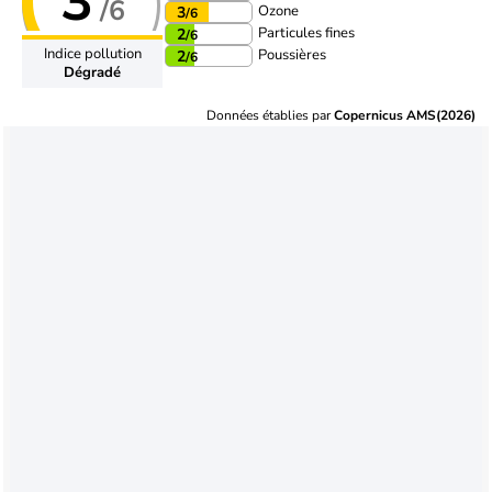
3
/6
Ozone
3
/6
Particules fines
2
/6
Indice pollution
Poussières
2
/6
Dégradé
Données établies par
Copernicus AMS(2026)