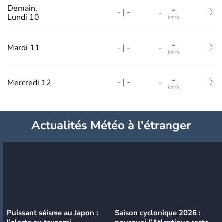
Demain,
-
-
|
-
-
Lundi 10
km/h
-
-
|
-
Mardi 11
-
km/h
-
-
|
-
Mercredi 12
-
km/h
Actualités Météo à l'étranger
Puissant séisme au Japon :
Saison cyclonique 2026 :
l’alerte au tsunami
pourquoi l’Atlantique reste