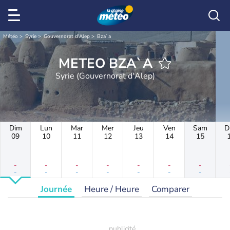
Météo
Syrie
Gouvernorat d'Alep
Bza`a
METEO BZA`A
Syrie (Gouvernorat d'Alep)
Dim
Lun
Mar
Mer
Jeu
Ven
Sam
D
09
10
11
12
13
14
15
-
-
-
-
-
-
-
-
-
-
-
-
-
-
Journée
Heure / Heure
Comparer