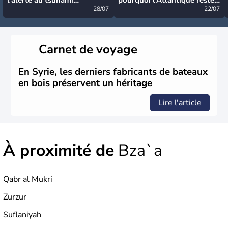
désormais levée
28/07
très calme à ce stade ?
22/07
Carnet de voyage
En Syrie, les derniers fabricants de bateaux
en bois préservent un héritage
Lire l'article
À proximité de
Bza`a
Qabr al Mukri
Zurzur
Suflaniyah