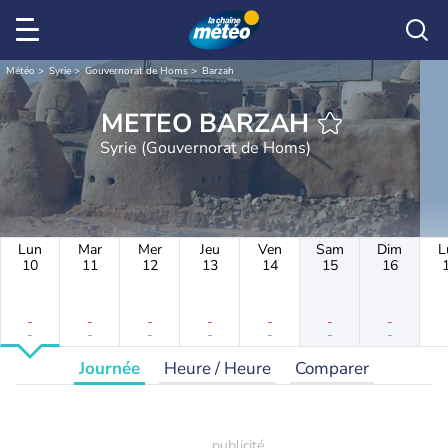
Météo
Syrie
Gouvernorat de Homs
Barzah
METEO BARZAH
Syrie (Gouvernorat de Homs)
Lun
Mar
Mer
Jeu
Ven
Sam
Dim
L
10
11
12
13
14
15
16
-
-
-
-
-
-
-
-
-
-
-
-
-
-
Journée
Heure / Heure
Comparer