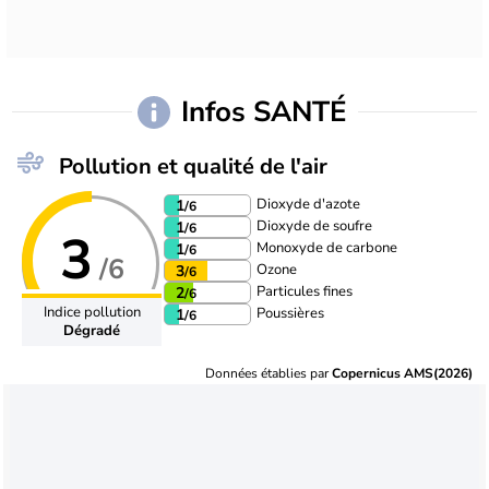
Infos SANTÉ
Pollution et qualité de l'air
Dioxyde d'azote
1
/6
Dioxyde de soufre
1
/6
3
Monoxyde de carbone
1
/6
/6
Ozone
3
/6
Particules fines
2
/6
Indice pollution
Poussières
1
/6
Dégradé
Données établies par
Copernicus AMS(2026)