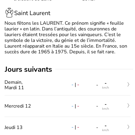
Saint Laurent
Nous fêtons les LAURENT. Ce prénom signifie « feuille
laurier » en latin. Dans l’antiquité, des couronnes de
lauriers étaient tressées pour les vainqueurs. C’est le
symbole de la victoire, du génie et de l’immortalité.
Laurent réapparait en Italie au 15e siècle. En France, son
succès dure de 1965 à 1975. Depuis, il se fait rare.
jours suivants
Demain,
-
-
|
-
-
Mardi 11
km/h
-
-
|
-
Mercredi 12
-
km/h
-
-
|
-
Jeudi 13
-
km/h