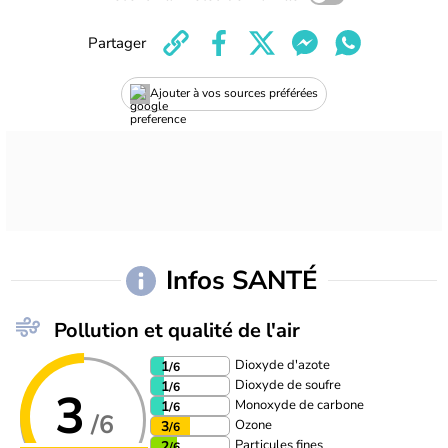
Partager
Ajouter à vos sources préférées
Infos SANTÉ
Pollution et qualité de l'air
Dioxyde d'azote
1
/6
Dioxyde de soufre
1
/6
3
Monoxyde de carbone
1
/6
/6
Ozone
3
/6
Particules fines
2
/6