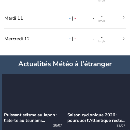
km/h
-
-
|
-
Mardi 11
-
km/h
-
-
|
-
Mercredi 12
-
km/h
Actualités Météo à l'étranger
Puissant séisme au Japon :
Saison cyclonique 2026 :
l’alerte au tsunami
pourquoi l’Atlantique reste
désormais levée
28/07
très calme à ce stade ?
22/07