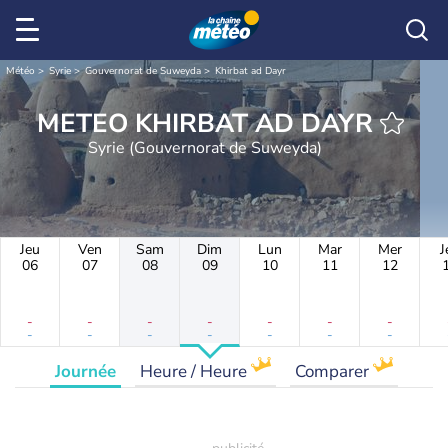
Météo
Syrie
Gouvernorat de Suweyda
Khirbat ad Dayr
METEO KHIRBAT AD DAYR
Syrie (Gouvernorat de Suweyda)
Jeu
Ven
Sam
Dim
Lun
Mar
Mer
J
06
07
08
09
10
11
12
-
-
-
-
-
-
-
-
-
-
-
-
-
-
Journée
Heure / Heure
Comparer