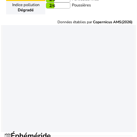
Indice pollution
Poussières
2
/6
Dégradé
Données établies par
Copernicus AMS(2026)
Éphéméride