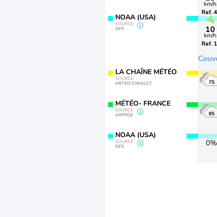
km/h
Raf. 
NOAA (USA)
SOURCE
10
GFS
km/h
Raf. 
Couv
LA CHAÎNE MÉTÉO
SOURCE
75
METEO CONSULT
MÉTÉO- FRANCE
SOURCE
85
ARPEGE
NOAA (USA)
0%
SOURCE
GFS