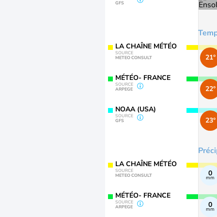
GFS
Temp
LA CHAÎNE MÉTÉO
SOURCE
21°
METEO CONSULT
MÉTÉO- FRANCE
SOURCE
22°
ARPEGE
NOAA (USA)
SOURCE
23°
GFS
Préci
LA CHAÎNE MÉTÉO
SOURCE
0
METEO CONSULT
mm
MÉTÉO- FRANCE
SOURCE
0
ARPEGE
mm