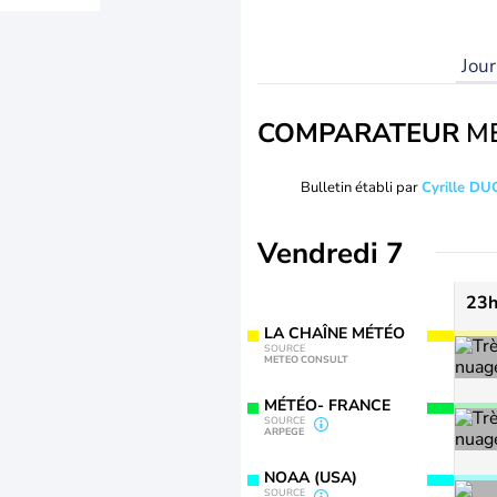
Jou
COMPARATEUR
M
Bulletin établi par
Cyrille D
Vendredi 7
23
LA CHAÎNE MÉTÉO
SOURCE
METEO CONSULT
MÉTÉO- FRANCE
SOURCE
ARPEGE
NOAA (USA)
SOURCE