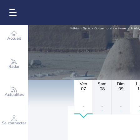
Météo
Syrie
Gouvernorat de Homs
Harbi
Accueil
Radar
Ven
Sam
Dim
L
07
08
09
1
Actualités
-
-
-
-
-
-
Se connecter