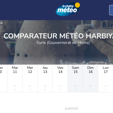
yah
COMPARATEUR MÉTÉO H
Syrie (Gouvernorat de Homs)
un
Mar
Mer
Jeu
Ven
Sam
Dim
Lun
0
11
12
13
14
15
16
17
-
-
-
-
-
-
-
-
-
-
-
-
-
-
-
-