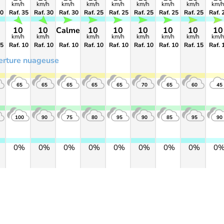
km/h
km/h
km/h
km/h
km/h
km/h
km/h
km/h
km/
40
Raf. 35
Raf. 30
Raf. 30
Raf. 25
Raf. 25
Raf. 25
Raf. 25
Raf. 25
Raf. 
10
10
Calme
10
10
10
10
10
10
km/h
km/h
km/h
km/h
km/h
km/h
km/h
km/
15
Raf. 10
Raf. 10
Raf. 10
Raf. 10
Raf. 10
Raf. 10
Raf. 10
Raf. 15
Raf. 
erture nuageuse
65
65
65
65
65
70
65
60
45
100
90
75
80
95
90
85
95
90
0%
0%
0%
0%
0%
0%
0%
0%
0