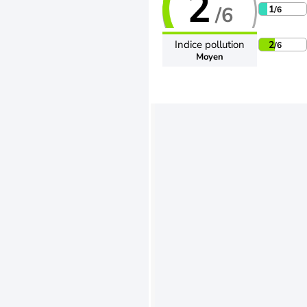
2
/6
1
/6
Indice pollution
2
/6
Moyen