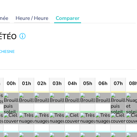
rnée
Heure / Heure
Comparer
ÉTÉO
UCHESNE
h
00h
01h
02h
03h
04h
05h
06h
07h
08