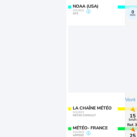
NOAA (USA)
SOURCE
0
GFS
mm
Vent
LA CHAÎNE MÉTÉO
SOURCE
15
METEO CONSULT
km/h
Raf. 
MÉTÉO- FRANCE
SOURCE
25
ARPEGE