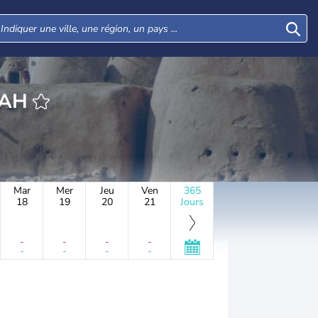
ARBIYAH
Mar
Mer
Jeu
Ven
365
18
19
20
21
Jours
-
-
-
-
-
-
-
-