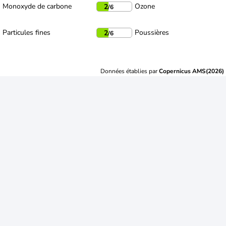
Monoxyde de carbone
Ozone
2
/6
Particules fines
Poussières
2
/6
Données établies par
Copernicus AMS(2026)