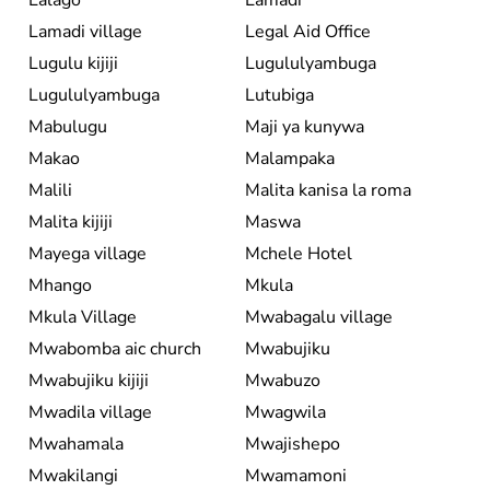
Lamadi village
Legal Aid Office
Lugulu kijiji
Lugululyambuga
Lugululyambuga
Lutubiga
Mabulugu
Maji ya kunywa
Makao
Malampaka
Malili
Malita kanisa la roma
Malita kijiji
Maswa
Mayega village
Mchele Hotel
Mhango
Mkula
Mkula Village
Mwabagalu village
Mwabomba aic church
Mwabujiku
Mwabujiku kijiji
Mwabuzo
Mwadila village
Mwagwila
Mwahamala
Mwajishepo
Mwakilangi
Mwamamoni