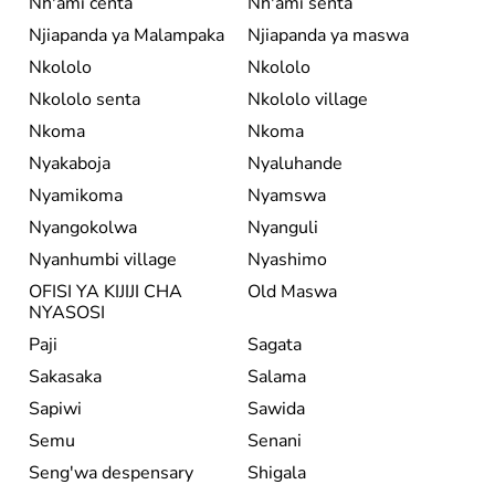
Nh'ami centa
Nh'ami senta
Njiapanda ya Malampaka
Njiapanda ya maswa
Nkololo
Nkololo
Nkololo senta
Nkololo village
Nkoma
Nkoma
Nyakaboja
Nyaluhande
Nyamikoma
Nyamswa
Nyangokolwa
Nyanguli
Nyanhumbi village
Nyashimo
OFISI YA KIJIJI CHA
Old Maswa
NYASOSI
Paji
Sagata
Sakasaka
Salama
Sapiwi
Sawida
Semu
Senani
Seng'wa despensary
Shigala