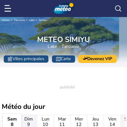
Météo
Tanzanie
Lake
Simiyu
METEO SIMIYU
Lake - Tanzanie
Villes principales
Carte
Devenez VIP
Météo
du jour
Sam
Dim
Lun
Mar
Mer
Jeu
Ven
8
9
10
11
12
13
14