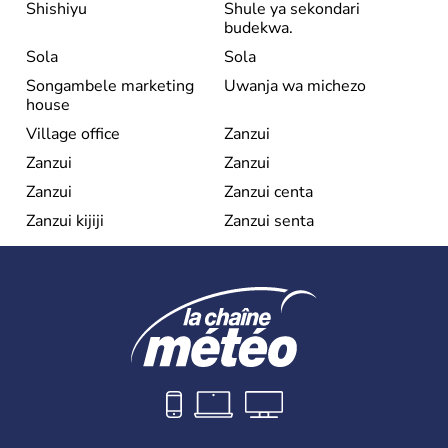
Shishiyu
Shule ya sekondari
budekwa.
Sola
Sola
Songambele marketing
Uwanja wa michezo
house
Village office
Zanzui
Zanzui
Zanzui
Zanzui
Zanzui centa
Zanzui kijiji
Zanzui senta