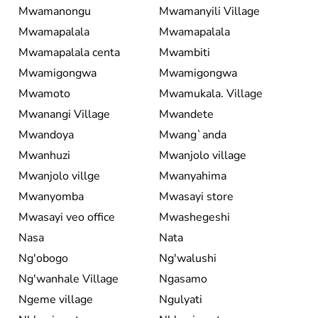
Mwamanongu
Mwamanyili Village
Mwamapalala
Mwamapalala
Mwamapalala centa
Mwambiti
Mwamigongwa
Mwamigongwa
Mwamoto
Mwamukala. Village
Mwanangi Village
Mwandete
Mwandoya
Mwang`anda
Mwanhuzi
Mwanjolo village
Mwanjolo villge
Mwanyahima
Mwanyomba
Mwasayi store
Mwasayi veo office
Mwashegeshi
Nasa
Nata
Ng'obogo
Ng'walushi
Ng'wanhale Village
Ngasamo
Ngeme village
Ngulyati