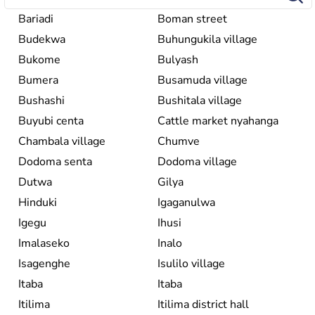
Bariadi
Boman street
Budekwa
Buhungukila village
Bukome
Bulyash
Bumera
Busamuda village
Bushashi
Bushitala village
Buyubi centa
Cattle market nyahanga
Chambala village
Chumve
Dodoma senta
Dodoma village
Dutwa
Gilya
Hinduki
Igaganulwa
Igegu
Ihusi
Imalaseko
Inalo
Isagenghe
Isulilo village
Itaba
Itaba
Itilima
Itilima district hall