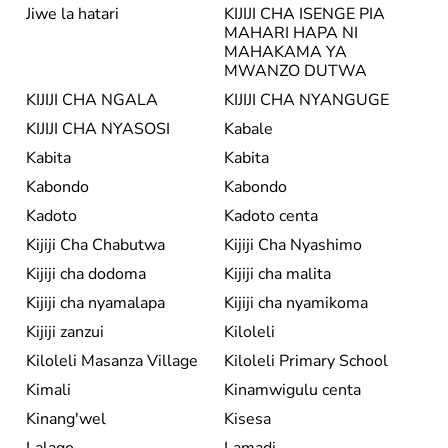
Jiwe la hatari
KIJIJI CHA ISENGE PIA
MAHARI HAPA NI
MAHAKAMA YA
MWANZO DUTWA
KIJIJI CHA NGALA
KIJIJI CHA NYANGUGE
KIJIJI CHA NYASOSI
Kabale
Kabita
Kabita
Kabondo
Kabondo
Kadoto
Kadoto centa
Kijiji Cha Chabutwa
Kijiji Cha Nyashimo
Kijiji cha dodoma
Kijiji cha malita
Kijiji cha nyamalapa
Kijiji cha nyamikoma
Kijiji zanzui
Kiloleli
Kiloleli Masanza Village
Kiloleli Primary School
Kimali
Kinamwigulu centa
Kinang'wel
Kisesa
Lalago
Lamadi