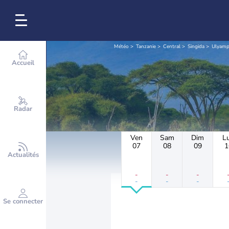
Météo
Tanzanie
Central
Singida
Ulyampi
Accueil
Radar
Ven
Sam
Dim
L
07
08
09
1
Actualités
-
-
-
-
-
-
Se connecter