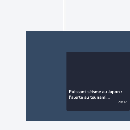
Puissant séisme au Japon :
l’alerte au tsunami
désormais levée
28/07