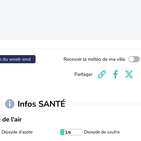
o du week-end
Recevoir la météo de ma ville
Partager
Infos SANTÉ
 de l'air
Dioxyde d'azote
Dioxyde de soufre
1
/6