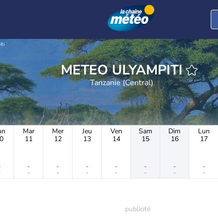
ti
METEO ULYAMPITI
Tanzanie (Central)
un
Mar
Mer
Jeu
Ven
Sam
Dim
Lun
0
11
12
13
14
15
16
17
-
-
-
-
-
-
-
-
-
-
-
-
-
-
-
-