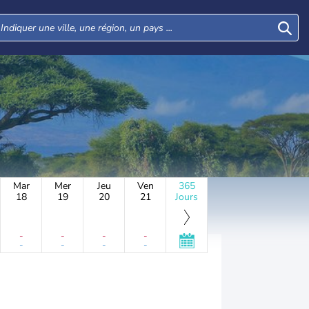
Mar
Mer
Jeu
Ven
365
18
19
20
21
Jours
-
-
-
-
-
-
-
-