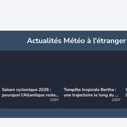
Actualités Météo à l'étranger
Saison cyclonique 2026 :
Tempête tropicale Bertha :
pourquoi l’Atlantique reste
une trajectoire le long du du
très calme à ce stade ?
22/07
littoral américain
22/07