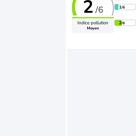
2
/6
1
/6
Indice pollution
2
/6
Moyen