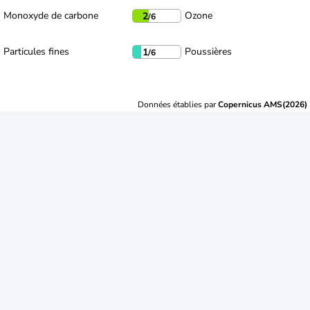
Monoxyde de carbone
Ozone
2
/6
Particules fines
Poussières
1
/6
Données établies par
Copernicus AMS(2026)