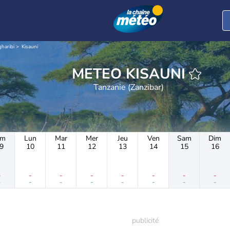
haribi
Kisauni
METEO KISAUNI
Tanzanie (Zanzibar)
im
Lun
Mar
Mer
Jeu
Ven
Sam
Dim
9
10
11
12
13
14
15
16
-
-
-
-
-
-
-
-
-
-
-
-
-
-
-
-