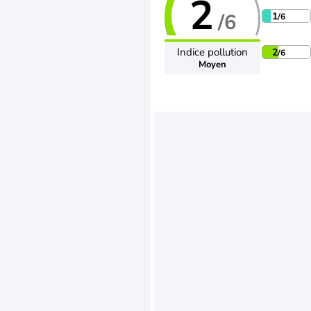
2
/6
1
/6
Indice pollution
2
/6
Moyen