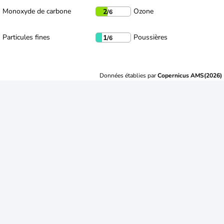
Monoxyde de carbone
Ozone
2
/6
Particules fines
Poussières
1
/6
Données établies par
Copernicus AMS(2026)