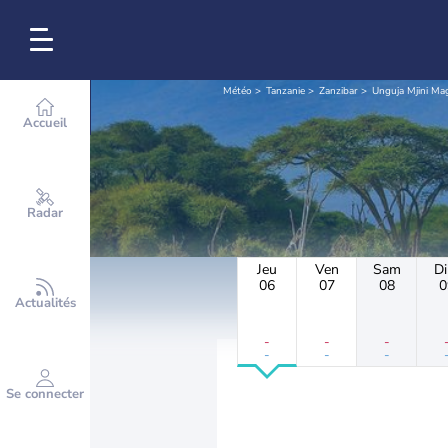
Météo
Tanzanie
Zanzibar
Unguja Mjini Mag
Accueil
Radar
Jeu
Ven
Sam
D
06
07
08
0
Actualités
-
-
-
-
-
-
Se connecter