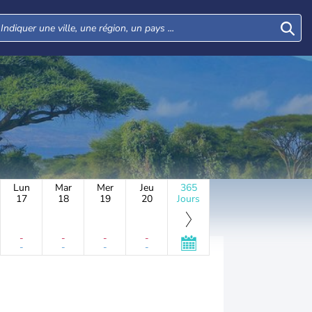
Lun
Mar
Mer
Jeu
365
17
18
19
20
Jours
-
-
-
-
-
-
-
-