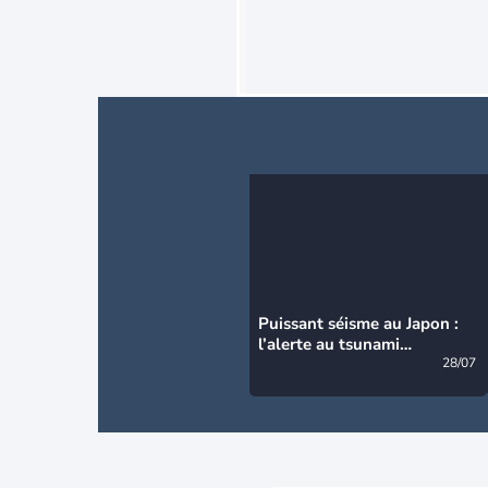
Puissant séisme au Japon :
l’alerte au tsunami
désormais levée
28/07