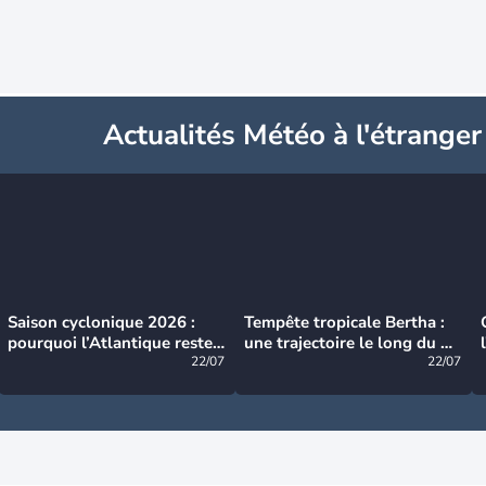
Actualités Météo à l'étranger
Saison cyclonique 2026 :
Tempête tropicale Bertha :
pourquoi l’Atlantique reste
une trajectoire le long du du
très calme à ce stade ?
22/07
littoral américain
22/07