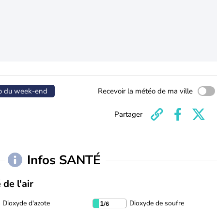
o du week-end
Recevoir la météo de ma ville
Partager
Infos SANTÉ
 de l'air
Dioxyde d'azote
Dioxyde de soufre
1
/6