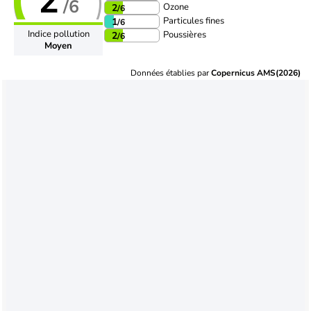
2
/6
Ozone
2
/6
Particules fines
1
/6
Indice pollution
Poussières
2
/6
Moyen
Données établies par
Copernicus AMS(2026)