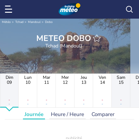
Météo
Tchad
Mandoul
Dobo
METEO DOBO
Tchad (Mandoul)
Dim
Lun
Mar
Mer
Jeu
Ven
Sam
D
09
10
11
12
13
14
15
-
-
-
-
-
-
-
-
-
-
-
-
-
-
Journée
Heure / Heure
Comparer