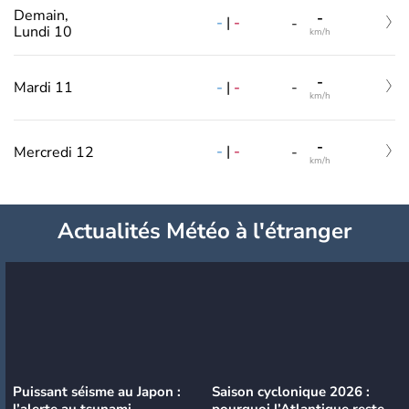
Demain,
-
-
|
-
-
Lundi 10
km/h
-
-
|
-
Mardi 11
-
km/h
-
-
|
-
Mercredi 12
-
km/h
Actualités Météo à l'étranger
Puissant séisme au Japon :
Saison cyclonique 2026 :
l’alerte au tsunami
pourquoi l’Atlantique reste