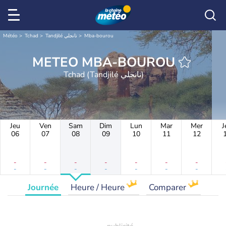
Météo
Tchad
Tandjilé تانجلي
Mba-bourou
METEO MBA-BOUROU
Tchad (Tandjilé تانجلي)
Jeu
Ven
Sam
Dim
Lun
Mar
Mer
J
06
07
08
09
10
11
12
-
-
-
-
-
-
-
-
-
-
-
-
-
-
Journée
Heure / Heure
Comparer