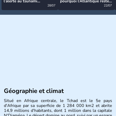
l’alerte au tsunami
pourquoi l’Atlantique reste
désormais levée
28/07
très calme à ce stade ?
22/07
Géographie et climat
Situé en Afrique centrale, le Tchad est le 5e pays
d'Afrique par sa superficie de 1 284 000 km2 et abrite
14,9 millions d'habitants, dont 1 million dans la capitale
N'Djaména. Le désert domine au nord, suivi par un espace