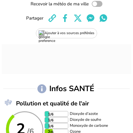
Recevoir la météo de ma ville
Partager
Ajouter à vos sources préférées
Infos SANTÉ
Pollution et qualité de l'air
Dioxyde d'azote
1
/6
Dioxyde de soufre
1
/6
2
Monoxyde de carbone
1
/6
/6
Ozone
2
/6