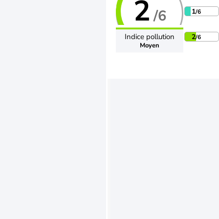
2
/6
1
/6
Indice pollution
2
/6
Moyen