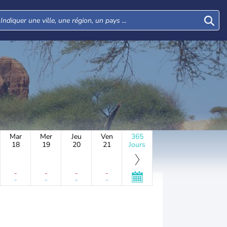
Mar
Mer
Jeu
Ven
365
18
19
20
21
Jours
-
-
-
-
-
-
-
-