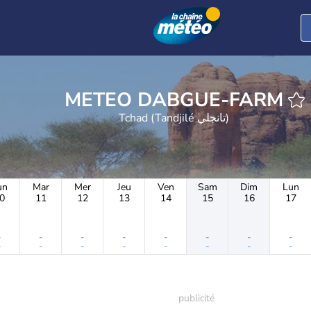
METEO DABGUE-FARM
Tchad (Tandjilé تانجلي)
un
Mar
Mer
Jeu
Ven
Sam
Dim
Lun
0
11
12
13
14
15
16
17
-
-
-
-
-
-
-
-
-
-
-
-
-
-
-
-