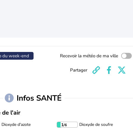
o du week-end
Recevoir la météo de ma ville
Partager
Infos SANTÉ
 de l'air
Dioxyde d'azote
Dioxyde de soufre
1
/6