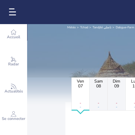
Météo
Tchad
Tandjilé تانجلي
Dabgue-Farm
Accueil
Radar
Ven
Sam
Dim
L
07
08
09
1
Actualités
-
-
-
-
-
-
Se connecter