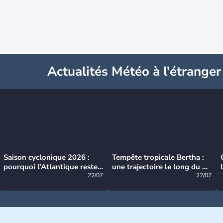
Actualités Météo à l'étranger
Saison cyclonique 2026 :
Tempête tropicale Bertha :
pourquoi l’Atlantique reste
une trajectoire le long du du
très calme à ce stade ?
22/07
littoral américain
22/07