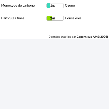
Monoxyde de carbone
Ozone
1
/6
Particules fines
Poussières
2
/6
Données établies par
Copernicus AMS(2026)