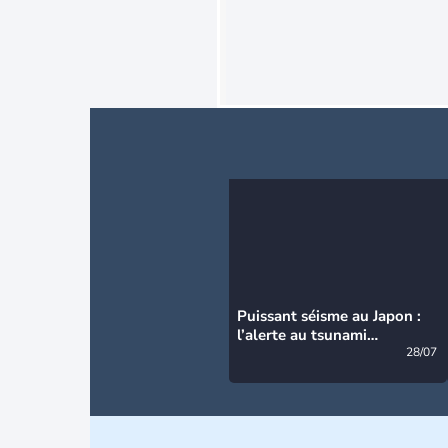
Puissant séisme au Japon :
l’alerte au tsunami
désormais levée
28/07