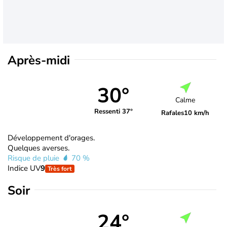
Après-midi
30°
Calme
Ressenti 37°
Rafales
10 km/h
Développement d'orages.
Quelques averses.
Risque de pluie
70 %
Indice UV
9
Très fort
Soir
24°