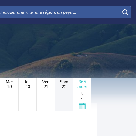
Mer
Jeu
Ven
Sam
365
19
20
21
22
Jours
-
-
-
-
-
-
-
-