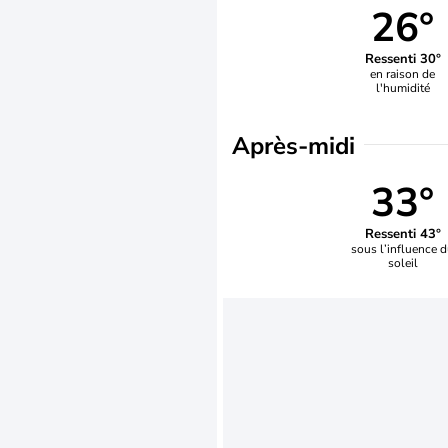
26°
Ressenti 30°
en raison de
l'humidité
Après-midi
33°
Ressenti 43°
sous l’influence 
soleil