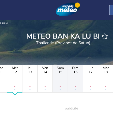
a Lu Bi
METEO BAN KA LU BI
Thaïlande (Province de Satun)
ar
Mer
Jeu
Ven
Sam
Dim
Lun
Mar
1
12
13
14
15
16
17
18
-
-
-
-
-
-
-
-
-
-
-
-
-
-
-
-