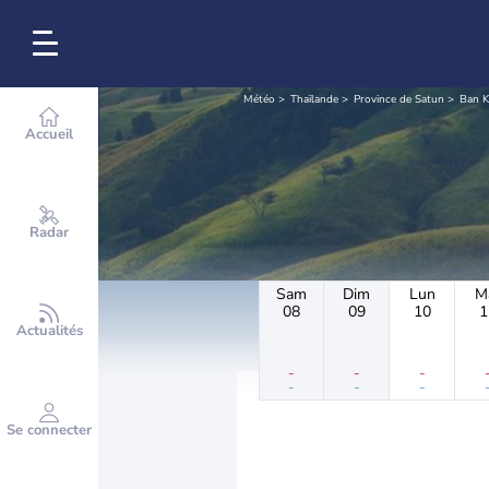
Météo
Thaïlande
Province de Satun
Ban K
Accueil
Radar
Sam
Dim
Lun
M
08
09
10
1
Actualités
-
-
-
-
-
-
Se connecter