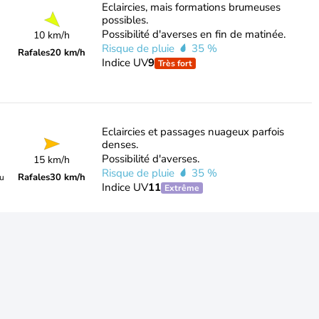
Eclaircies, mais formations brumeuses
possibles.
Possibilité d'averses en fin de matinée.
10 km/h
Risque de pluie
35 %
Rafales
20 km/h
Indice UV
9
Très fort
Eclaircies et passages nuageux parfois
denses.
Possibilité d'averses.
15 km/h
Risque de pluie
35 %
Rafales
30 km/h
du
Indice UV
11
Extrême