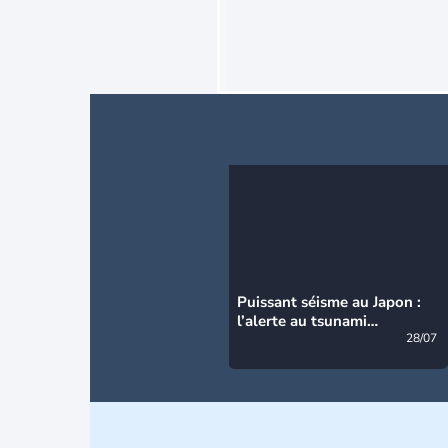
Puissant séisme au Japon :
l’alerte au tsunami
désormais levée
28/07