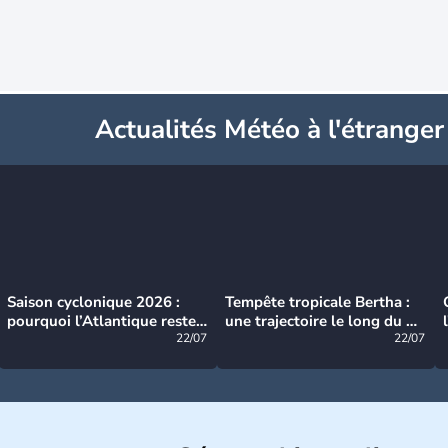
Actualités Météo à l'étranger
Saison cyclonique 2026 :
Tempête tropicale Bertha :
pourquoi l’Atlantique reste
une trajectoire le long du du
très calme à ce stade ?
22/07
littoral américain
22/07