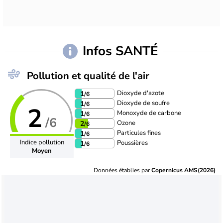
Infos SANTÉ
Pollution et qualité de l'air
Dioxyde d'azote
1
/6
Dioxyde de soufre
1
/6
2
Monoxyde de carbone
1
/6
/6
Ozone
2
/6
Particules fines
1
/6
Indice pollution
Poussières
1
/6
Moyen
Données établies par
Copernicus AMS(2026)