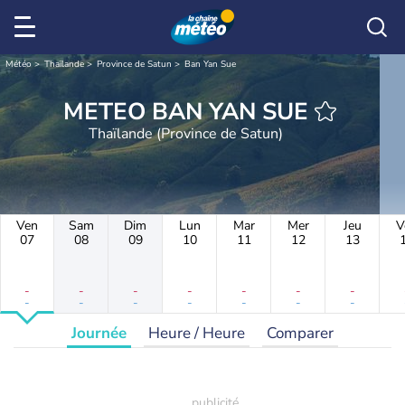
Météo
Thaïlande
Province de Satun
Ban Yan Sue
METEO BAN YAN SUE
Thaïlande (Province de Satun)
Ven
Sam
Dim
Lun
Mar
Mer
Jeu
V
07
08
09
10
11
12
13
-
-
-
-
-
-
-
-
-
-
-
-
-
-
Journée
Heure / Heure
Comparer