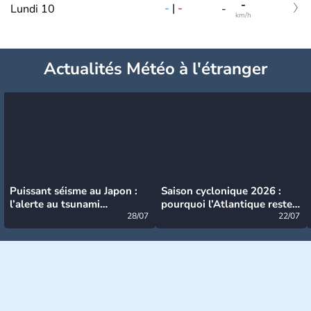
-
-
|
-
Lundi 10
-
km/h
Actualités Météo à l'étranger
Puissant séisme au Japon :
Saison cyclonique 2026 :
l’alerte au tsunami
pourquoi l’Atlantique reste
désormais levée
28/07
très calme à ce stade ?
22/07