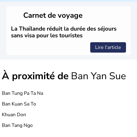
de la Thaïlande, mais c'est surtout avec les Khmers au IXe
siècle que celle-ci a connu un véritable développement.
Carnet de voyage
Elle se lie avec la France, le Royaume-Uni et les Etats-
Unis sur des questions de commerce et de pouvoir avant
la chute de la Monarchie absolue en 1932. Il s'agit encore
La Thaïlande réduit la durée des séjours
aujourd'hui d'une nation bouddhiste au régime politique
sans visa pour les touristes
instable.
Lire l'article
À proximité de
Ban Yan Sue
Ban Tung Pa Ta Na
Ban Kuan Sa To
Khuan Don
Ban Tang Ngo