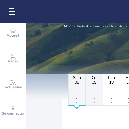
Météo
Thaïlande
Province de Phetchaburi
Accueil
Radar
Sam
Dim
Lun
M
08
09
10
1
Actualités
-
-
-
-
-
-
Se connecter