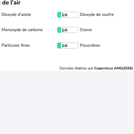
 de l'air
Dioxyde d'azote
Dioxyde de soufre
1
/6
Monoxyde de carbone
Ozone
1
/6
Particules fines
Poussières
1
/6
Données établies par
Copernicus AMS(2026)