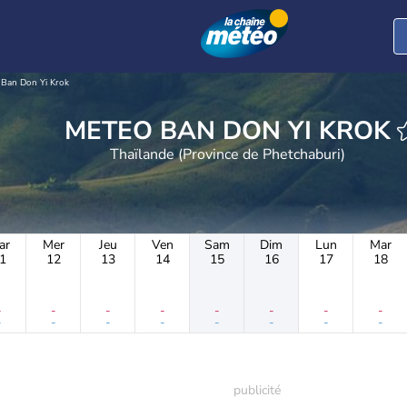
Ban Don Yi Krok
METEO BAN DON YI KROK
Thaïlande (Province de Phetchaburi)
ar
Mer
Jeu
Ven
Sam
Dim
Lun
Mar
1
12
13
14
15
16
17
18
-
-
-
-
-
-
-
-
-
-
-
-
-
-
-
-