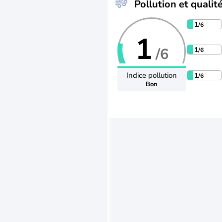
Pollution et qualité
1
/6
1
/6
1
/6
Indice pollution
1
/6
Bon