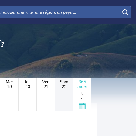
Mer
Jeu
Ven
Sam
365
19
20
21
22
Jours
-
-
-
-
-
-
-
-