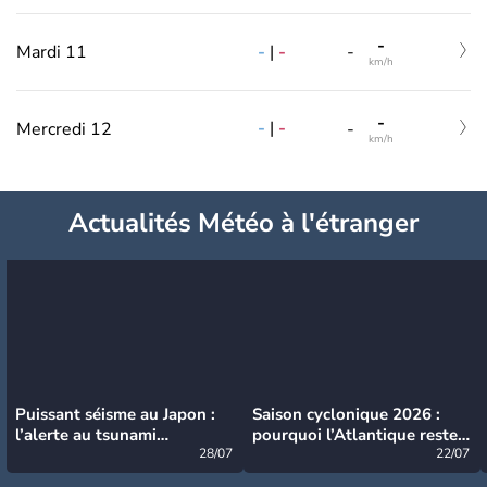
-
-
|
-
Mardi 11
-
km/h
-
-
|
-
Mercredi 12
-
km/h
Actualités Météo à l'étranger
Puissant séisme au Japon :
Saison cyclonique 2026 :
l’alerte au tsunami
pourquoi l’Atlantique reste
désormais levée
28/07
très calme à ce stade ?
22/07