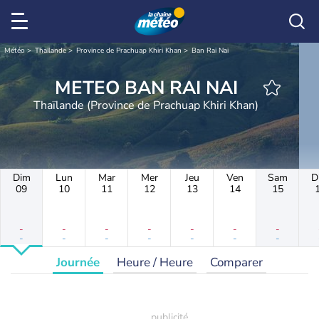
Météo
Thaïlande
Province de Prachuap Khiri Khan
Ban Rai Nai
METEO BAN RAI NAI
Thaïlande (Province de Prachuap Khiri Khan)
Dim
Lun
Mar
Mer
Jeu
Ven
Sam
D
09
10
11
12
13
14
15
-
-
-
-
-
-
-
-
-
-
-
-
-
-
Journée
Heure / Heure
Comparer