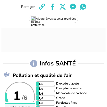
Partager
Ajouter à vos sources préférées
Infos SANTÉ
Pollution et qualité de l'air
Dioxyde d'azote
1
/6
Dioxyde de soufre
1
/6
1
Monoxyde de carbone
1
/6
/6
Ozone
1
/6
Particules fines
1
/6