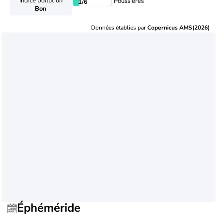
Indice pollution
Poussières
1
/6
Bon
Données établies par
Copernicus AMS(2026)
Éphéméride