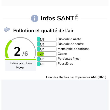
Infos SANTÉ
Pollution et qualité de l'air
Dioxyde d'azote
1
/6
Dioxyde de soufre
1
/6
2
Monoxyde de carbone
1
/6
/6
Ozone
2
/6
Particules fines
1
/6
Indice pollution
Poussières
1
/6
Moyen
Données établies par
Copernicus AMS(2026)