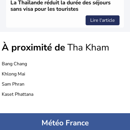
la chute de la Monarchie absolue en 1932. Il s'agit encore
La Thaïlande réduit la durée des séjours
aujourd'hui d'une nation bouddhiste au régime politique
sans visa pour les touristes
instable.
Lire l'article
À proximité de
Tha Kham
Bang Chang
Khlong Mai
Sam Phran
Kaset Phattana
Météo France