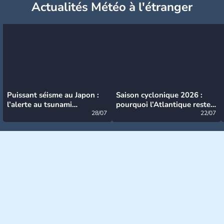
Actualités Météo à l'étranger
Puissant séisme au Japon :
Saison cyclonique 2026 :
l’alerte au tsunami
pourquoi l’Atlantique reste
désormais levée
28/07
très calme à ce stade ?
22/07