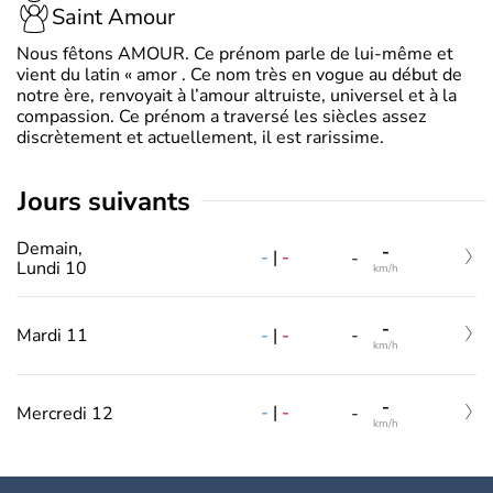
Saint Amour
Nous fêtons AMOUR. Ce prénom parle de lui-même et
vient du latin « amor . Ce nom très en vogue au début de
notre ère, renvoyait à l’amour altruiste, universel et à la
compassion. Ce prénom a traversé les siècles assez
discrètement et actuellement, il est rarissime.
jours suivants
Demain,
-
-
|
-
-
Lundi 10
km/h
-
-
|
-
Mardi 11
-
km/h
-
-
|
-
Mercredi 12
-
km/h