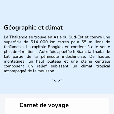
Géographie et climat
La Thaïlande se trouve en Asie du Sud-Est et couvre une
superficie de 514 000 km carrés pour 65 millions de
thaïlandais. La capitale Bangkok en contient à elle-seule
plus de 6 millions. Autrefois appelée leSiam, la Thaïlande
fait partie de la péninsule indochinoise. De hautes
montagnes, un haut plateau et une plaine centrale
composent un relief subissant un climat tropical
accompagné de la mousson.
Histoire et administration
De nombreux royaumes se sont succédés dans l'histoire
de la Thaïlande, mais c'est surtout avec les Khmers au IXe
siècle que celle-ci a connu un véritable développement.
Carnet de voyage
Elle se lie avec la France, le Royaume-Uni et les Etats-
Unis sur des questions de commerce et de pouvoir avant