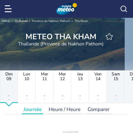
Météo
Thaïlande
Province de Nakhon Pathom
Tha Kham
METEO THA KHAM
Thaïlande (Province de Nakhon Pathom)
Dim
Lun
Mar
Mer
Jeu
Ven
Sam
D
09
10
11
12
13
14
15
-
-
-
-
-
-
-
-
-
-
-
-
-
-
Journée
Heure / Heure
Comparer