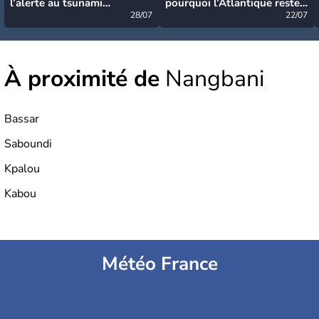
l’alerte au tsunami
pourquoi l’Atlantique reste
désormais levée
28/07
très calme à ce stade ?
22/07
À proximité de
Nangbani
Bassar
Saboundi
Kpalou
Kabou
Météo France