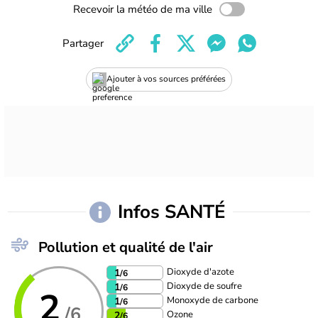
Recevoir la météo de ma ville
Partager
Ajouter à vos sources préférées
Infos SANTÉ
Pollution et qualité de l'air
Dioxyde d'azote
1
/6
Dioxyde de soufre
1
/6
2
Monoxyde de carbone
1
/6
/6
Ozone
2
/6