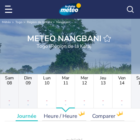
Météo
Togo
Région de la Kara
Nangbani
METEO NANGBANI
Togo (Région de la Kara)
Sam
Dim
Lun
Mar
Mer
Jeu
Ven
S
08
09
10
11
12
13
14
-
-
-
-
-
-
-
-
-
-
-
-
-
-
Journée
Heure / Heure
Comparer