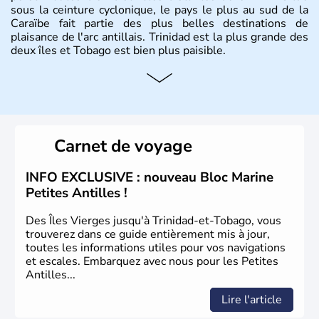
sous la ceinture cyclonique, le pays le plus au sud de la
Caraïbe fait partie des plus belles destinations de
plaisance de l'arc antillais. Trinidad est la plus grande des
deux îles et Tobago est bien plus paisible.
Histoire et administration
Peuplée à l'origine par les Indiens Caraïbes et les
Arawaks comme sa jumelle Tobago, Trinidad a été
découverte par Christophe Colomb en 1498 lors de son
Carnet de voyage
3e voyage. Colonie espagnole pour Trinidad et
hollandaise pour Tobago, les deux îles passent sous
domination française à la fin du XVIIIe siècle avant de
INFO EXCLUSIVE : nouveau Bloc Marine
devenir britannique au début du XIXe siècle. Elles
Petites Antilles !
gagnent toutes deux leur indépendance en 1962 avant de
devenir la République de Trinidad-et-Tobago en 1976.
Des Îles Vierges jusqu'à Trinidad-et-Tobago, vous
trouverez dans ce guide entièrement mis à jour,
toutes les informations utiles pour vos navigations
et escales. Embarquez avec nous pour les Petites
Antilles...
Lire l'article