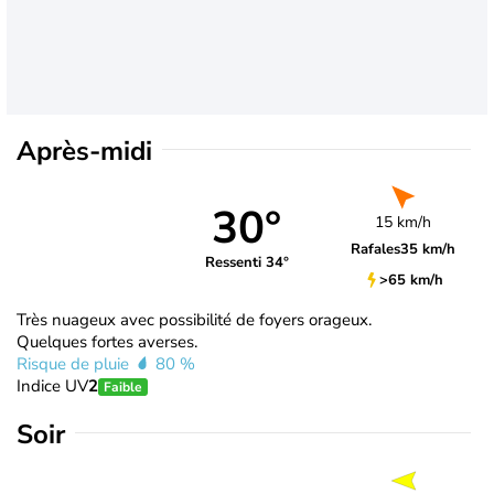
Après-midi
30°
15 km/h
Rafales
35 km/h
Ressenti 34°
>65 km/h
Très nuageux avec possibilité de foyers orageux.
Quelques fortes averses.
Risque de pluie
80 %
Indice UV
2
Faible
Soir