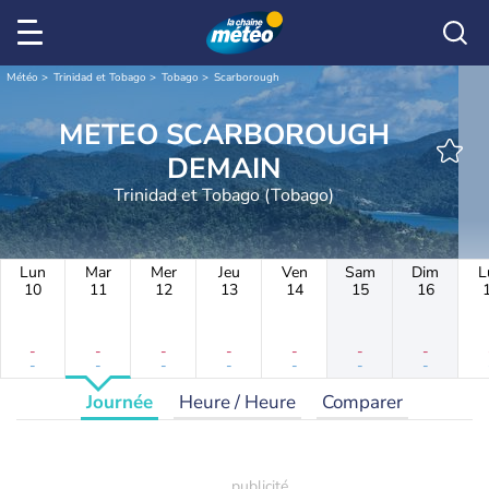
Météo
Trinidad et Tobago
Tobago
Scarborough
METEO SCARBOROUGH
DEMAIN
Trinidad et Tobago (Tobago)
Lun
Mar
Mer
Jeu
Ven
Sam
Dim
L
10
11
12
13
14
15
16
-
-
-
-
-
-
-
-
-
-
-
-
-
-
Journée
Heure / Heure
Comparer