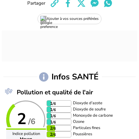
Partager
Ajouter à vos sources préférées
Infos SANTÉ
Pollution et qualité de l'air
Dioxyde d'azote
1
/6
Dioxyde de soufre
1
/6
2
Monoxyde de carbone
1
/6
/6
Ozone
1
/6
Particules fines
2
/6
Indice pollution
Poussières
2
/6
Moyen