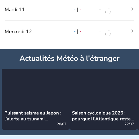
-
-
|
-
Mardi 11
-
km/h
-
-
|
-
Mercredi 12
-
km/h
Actualités Météo à l'étranger
Puissant séisme au Japon :
Saison cyclonique 2026 :
l’alerte au tsunami
pourquoi l’Atlantique reste
désormais levée
28/07
très calme à ce stade ?
22/07