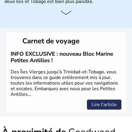
deux îles et Tobago est bien plus paisible.
Histoire et administration
Peuplée à l'origine par les Indiens Caraïbes et les
Arawaks comme sa jumelle Tobago, Trinidad a été
découverte par Christophe Colomb en 1498 lors de son
Carnet de voyage
3e voyage. Colonie espagnole pour Trinidad et
hollandaise pour Tobago, les deux îles passent sous
domination française à la fin du XVIIIe siècle avant de
INFO EXCLUSIVE : nouveau Bloc Marine
devenir britannique au début du XIXe siècle. Elles
Petites Antilles !
gagnent toutes deux leur indépendance en 1962 avant de
devenir la République de Trinidad-et-Tobago en 1976.
Des Îles Vierges jusqu'à Trinidad-et-Tobago, vous
trouverez dans ce guide entièrement mis à jour,
toutes les informations utiles pour vos navigations
et escales. Embarquez avec nous pour les Petites
Antilles...
Lire l'article