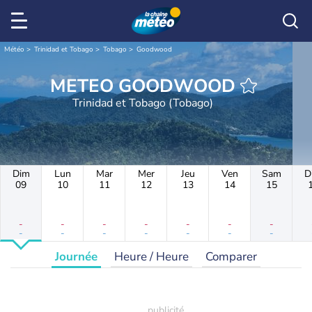
Météo
Trinidad et Tobago
Tobago
Goodwood
METEO GOODWOOD
Trinidad et Tobago (Tobago)
Dim
Lun
Mar
Mer
Jeu
Ven
Sam
D
09
10
11
12
13
14
15
-
-
-
-
-
-
-
-
-
-
-
-
-
-
Journée
Heure / Heure
Comparer