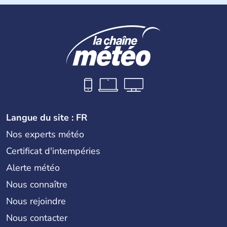
La Tunisie se développe tout d'abord sous l'influence des
phéniciens, puis des puniques et des romains jusqu'au
VIIe siècle où, à la suite de nombreuses guerres, elle
s'arabise et s'islamise. A partir du XVIIIe siècle, elle
s'ouvre à l'Europe et passe rapidement sous le contrôle
de la France. Après de longues négociations, la France
reconnaît l'indépendance de la Tunisie le 20 mars 1956, à
l'exception de la base de Bizerte qui lui sera rendue en
1963.
Langue du site : FR
Nos experts météo
Certificat d'intempéries
Alerte météo
Nous connaître
Nous rejoindre
Nous contacter