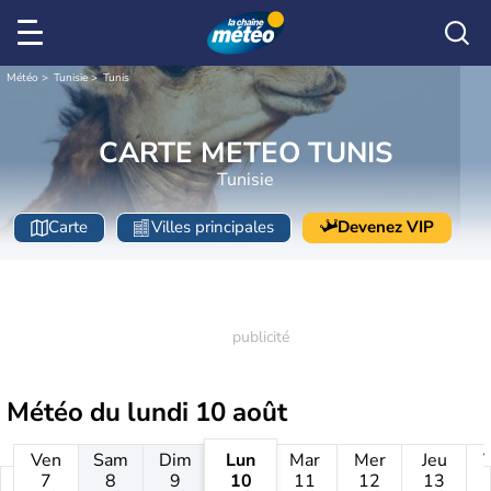
Météo
Tunisie
Tunis
CARTE METEO TUNIS
Tunisie
Carte
Villes principales
Devenez VIP
Météo du
lundi 10 août
Ven
Sam
Dim
Lun
Mar
Mer
Jeu
7
8
9
10
11
12
13