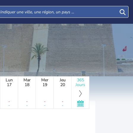
Lun
Mar
Mer
Jeu
365
17
18
19
20
Jours
-
-
-
-
-
-
-
-