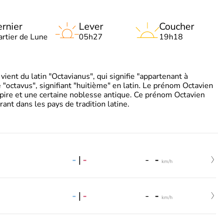
rnier
Lever
Coucher
artier de Lune
05h27
19h18
ient du latin "Octavianus", qui signifie "appartenant à
"octavus", signifiant "huitième" en latin. Le prénom Octavien
pire et une certaine noblesse antique. Ce prénom Octavien
rant dans les pays de tradition latine.
-
|
-
-
-
km/h
-
|
-
-
-
km/h