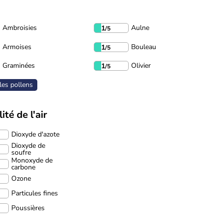
Ambroisies
Aulne
1
/5
Armoises
Bouleau
1
/5
Graminées
Olivier
1
/5
les pollens
ité de l'air
Dioxyde d'azote
Dioxyde de
soufre
Monoxyde de
carbone
Ozone
Particules fines
Poussières