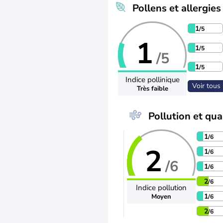
Pollens et allergies
1
/5
1
1
/5
/5
1
/5
Indice pollinique
Voir tous 
Très faible
Pollution et qual
1
/6
2
1
/6
/6
1
/6
2
/6
Indice pollution
1
Moyen
/6
2
/6