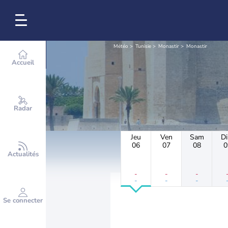
Météo
Tunisie
Monastir
Monastir
Accueil
Radar
Jeu
Ven
Sam
D
06
07
08
0
Actualités
-
-
-
-
-
-
Se connecter