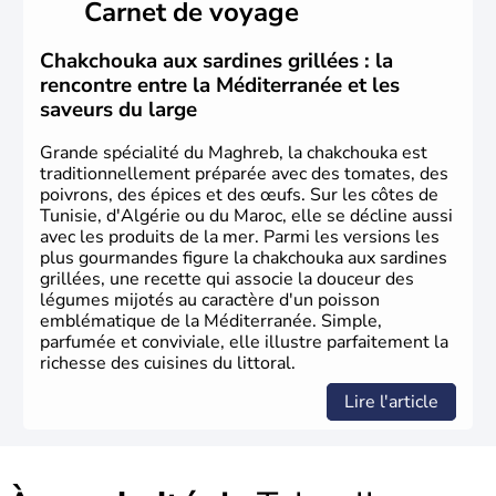
Carnet de voyage
VIIe siècle où, à la suite de nombreuses guerres, elle
s'arabise et s'islamise. A partir du XVIIIe siècle, elle
s'ouvre à l'Europe et passe rapidement sous le contrôle
Chakchouka aux sardines grillées : la
de la France. Après de longues négociations, la France
rencontre entre la Méditerranée et les
reconnaît l'indépendance de la Tunisie le 20 mars 1956, à
saveurs du large
l'exception de la base de Bizerte qui lui sera rendue en
1963.
Grande spécialité du Maghreb, la chakchouka est
traditionnellement préparée avec des tomates, des
poivrons, des épices et des œufs. Sur les côtes de
Tunisie, d'Algérie ou du Maroc, elle se décline aussi
avec les produits de la mer. Parmi les versions les
plus gourmandes figure la chakchouka aux sardines
grillées, une recette qui associe la douceur des
légumes mijotés au caractère d'un poisson
emblématique de la Méditerranée. Simple,
parfumée et conviviale, elle illustre parfaitement la
richesse des cuisines du littoral.
Lire l'article