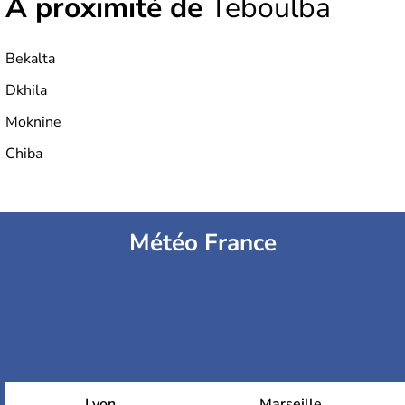
À proximité de
Teboulba
Bekalta
Dkhila
Moknine
Chiba
Météo France
Lyon
Marseille