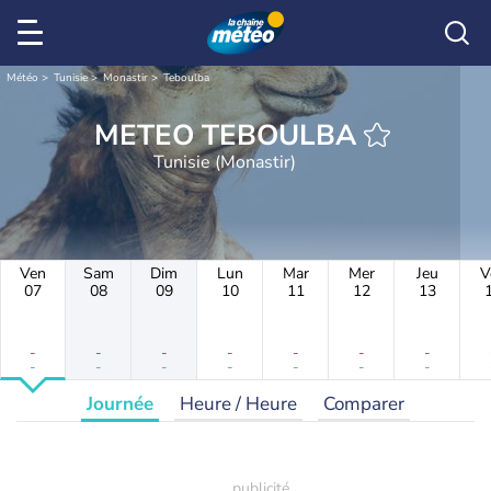
Météo
Tunisie
Monastir
Teboulba
METEO TEBOULBA
Tunisie (Monastir)
Ven
Sam
Dim
Lun
Mar
Mer
Jeu
V
07
08
09
10
11
12
13
-
-
-
-
-
-
-
-
-
-
-
-
-
-
Journée
Heure / Heure
Comparer