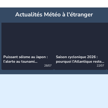
Actualités Météo à l'étranger
Puissant séisme au Japon :
Saison cyclonique 2026 :
l’alerte au tsunami
pourquoi l’Atlantique reste
désormais levée
28/07
très calme à ce stade ?
22/07