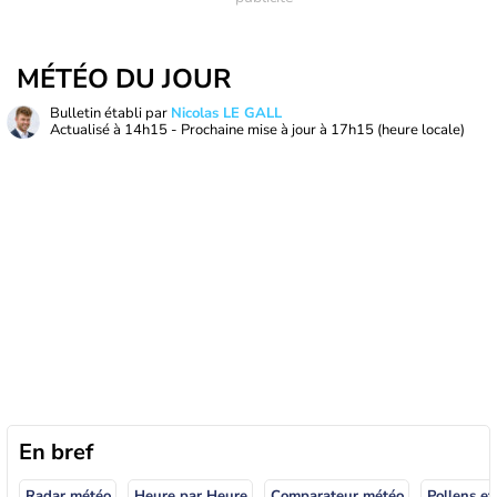
MÉTÉO DU JOUR
Bulletin établi par
Nicolas LE GALL
Actualisé à
14h15
- Prochaine mise à jour à
17h15
(heure locale)
En bref
Radar météo
Heure par Heure
Comparateur météo
Pollens et