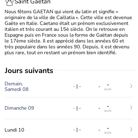
Saint Gaétan
Nous fêtons GAETAN qui vient du latin et signifie «
originaire de la ville de Caillatia ». Cette ville est devenue
Gaëte en Italie. Caetano était un prénom exclusivement
italien et très courant au 15è siècle. On le retrouve en
Espagne puis en France sous la forme de Gaëtan depuis
le 17ème siècle. Il est apprécié dans les années 60 et
très populaire dans les années 90. Depuis, il est devenu
plus rare, tout en restant un prénom bien identifié.
jours suivants
Demain,
-
-
|
-
-
Samedi 08
km/h
-
-
|
-
Dimanche 09
-
km/h
-
-
|
-
Lundi 10
-
km/h