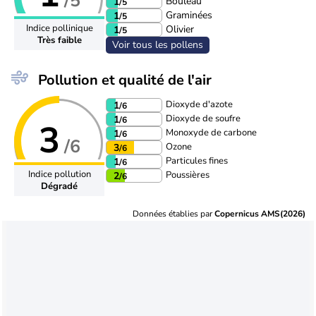
/5
Bouleau
1
/5
Graminées
1
/5
Indice pollinique
Olivier
1
/5
Très faible
Voir tous les pollens
Pollution et qualité de l'air
Dioxyde d'azote
1
/6
Dioxyde de soufre
1
/6
3
Monoxyde de carbone
1
/6
/6
Ozone
3
/6
Particules fines
1
/6
Indice pollution
Poussières
2
/6
Dégradé
Données établies par
Copernicus AMS(2026)