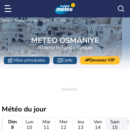
Météo
Turquie
Akdeniz Bölgesi
Osmaniye
METEO OSMANIYE
Akdeniz Bölgesi - Turquie
Villes principales
Carte
Devenez VIP
Météo
du jour
Dim
Lun
Mar
Mer
Jeu
Ven
Sam
9
10
11
12
13
14
15