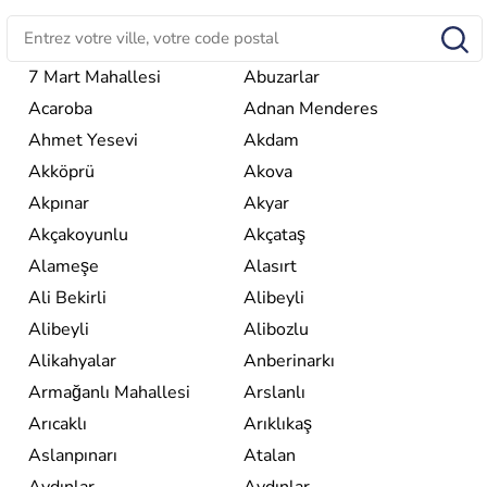
ottoman. Après avoir rattaché l'Anatolie et la Thrace
orientale au territoire turc, la République est proclamée
le 29 octobre 1923. Ankara remplace alors Istanbul au
titre de capitale du pays.
7 Mart Mahallesi
Abuzarlar
Acaroba
Adnan Menderes
Ahmet Yesevi
Akdam
Akköprü
Akova
Akpınar
Akyar
Akçakoyunlu
Akçataş
Alameşe
Alasırt
Ali Bekirli
Alibeyli
Alibeyli
Alibozlu
Alikahyalar
Anberinarkı
Armağanlı Mahallesi
Arslanlı
Arıcaklı
Arıklıkaş
Aslanpınarı
Atalan
Aydınlar
Aydınlar