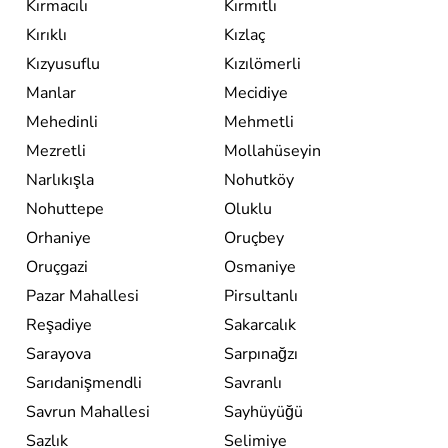
Kırmacılı
Kırmıtlı
Kırıklı
Kızlaç
Kızyusuflu
Kızılömerli
Manlar
Mecidiye
Mehedinli
Mehmetli
Mezretli
Mollahüseyin
Narlıkışla
Nohutköy
Nohuttepe
Oluklu
Orhaniye
Oruçbey
Oruçgazi
Osmaniye
Pazar Mahallesi
Pirsultanlı
Reşadiye
Sakarcalık
Sarayova
Sarpınağzı
Sarıdanişmendli
Savranlı
Savrun Mahallesi
Sayhüyüğü
Sazlık
Selimiye