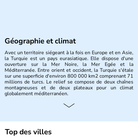
Géographie et climat
Avec un territoire siégeant à la fois en Europe et en Asie,
la Turquie est un pays eurasiatique. Elle dispose d'une
ouverture sur la Mer Noire, la Mer Egée et la
Méditerranée. Entre orient et occident, la Turquie s'étale
sur une superficie d'environ 800 000 km2 comprenant 71
millions de turcs. Le relief se compose de deux chaînes
montagneuses et de deux plateaux pour un climat
globalement méditerranéen.
Histoire et administration
La Turquie est à l'origine composée d'un peuple nomade
originaire d'Asie ayant émigré vers l'Ouest. Ces tribus
hétérogènes se sont organisées en différents royaumes
Top des villes
qui constitueront en 1299 les fondations de l'Empire