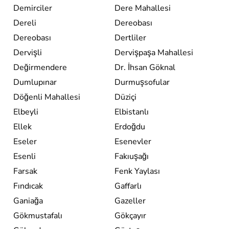
Demirciler
Dere Mahallesi
Dereli
Dereobası
Dereobası
Dertliler
Dervişli
Dervişpaşa Mahallesi
Değirmendere
Dr. İhsan Göknal
Dumlupınar
Durmuşsofular
Döğenli Mahallesi
Düziçi
Elbeyli
Elbistanlı
Ellek
Erdoğdu
Eseler
Esenevler
Esenli
Fakıuşağı
Farsak
Fenk Yaylası
Fındıcak
Gaffarlı
Ganiağa
Gazeller
Gökmustafalı
Gökçayır