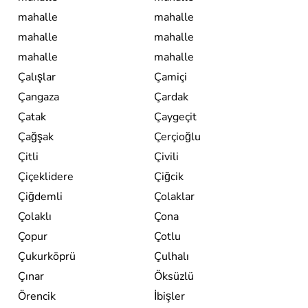
mahalle
mahalle
mahalle
mahalle
mahalle
mahalle
Çalışlar
Çamiçi
Çangaza
Çardak
Çatak
Çaygeçit
Çağşak
Çerçioğlu
Çitli
Çivili
Çiçeklidere
Çiğcik
Çiğdemli
Çolaklar
Çolaklı
Çona
Çopur
Çotlu
Çukurköprü
Çulhalı
Çınar
Öksüzlü
Örencik
İbişler