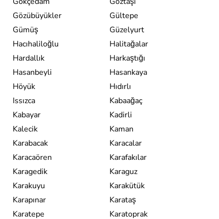
Gökçedam
Göztaşı
Gözübüyükler
Gültepe
Gümüş
Güzelyurt
Hacıhaliloğlu
Halitağalar
Hardallık
Harkaştığı
Hasanbeyli
Hasankaya
Höyük
Hıdırlı
Issızca
Kabaağaç
Kabayar
Kadirli
Kalecik
Kaman
Karabacak
Karacalar
Karacaören
Karafakılar
Karagedik
Karaguz
Karakuyu
Karakütük
Karapınar
Karataş
Karatepe
Karatoprak