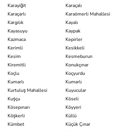
Karayiğit
Karaçalı
Karaçarlı
Karaömerli Mahallesi
Kargılık
Kayalı
Kayasuyu
Kaypak
Kazmaca
Kepirler
Kerimli
Kesikkeli
Kesim
Kesmeburun
Kiremitli
Konukçınar
Koçlu
Koçyurdu
Kumarlı
Kumarlı
Kurtuluş Mahallesi
Kuyucular
Kuşçu
Köseli
Kösepınarı
Köyyeri
Köşkerli
Küllü
Kümbet
Küçük Çınar