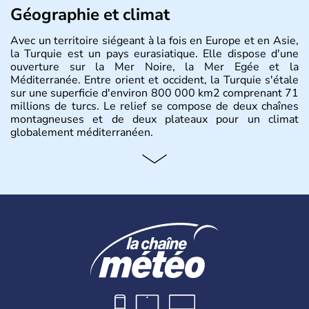
Géographie et climat
Avec un territoire siégeant à la fois en Europe et en Asie,
la Turquie est un pays eurasiatique. Elle dispose d'une
ouverture sur la Mer Noire, la Mer Egée et la
Méditerranée. Entre orient et occident, la Turquie s'étale
sur une superficie d'environ 800 000 km2 comprenant 71
millions de turcs. Le relief se compose de deux chaînes
montagneuses et de deux plateaux pour un climat
globalement méditerranéen.
Histoire et administration
La Turquie est à l'origine composée d'un peuple nomade
originaire d'Asie ayant émigré vers l'Ouest. Ces tribus
hétérogènes se sont organisées en différents royaumes
qui constitueront en 1299 les fondations de l'Empire
ottoman. Après avoir rattaché l'Anatolie et la Thrace
orientale au territoire turc, la République est proclamée
le 29 octobre 1923. Ankara remplace alors Istanbul au
titre de capitale du pays.