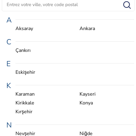
A
Aksaray
Ankara
C
Çankırı
E
Eskişehir
K
Karaman
Kayseri
Kirikkale
Konya
Kırşehir
N
Nevşehir
Niğde