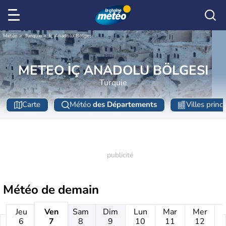
Météo
Turquie
İç Anadolu Bölgesi
METEO İÇ ANADOLU BÖLGESI
Turquie
Carte
Météo
des Départements
Villes princ
Météo de
demain
Jeu
Ven
Sam
Dim
Lun
Mar
Mer
6
7
8
9
10
11
12