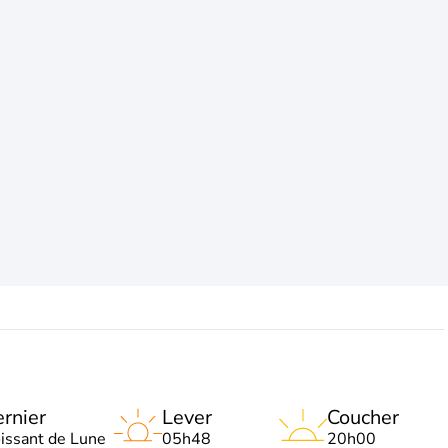
rnier
Lever
Coucher
oissant de Lune
05h48
20h00