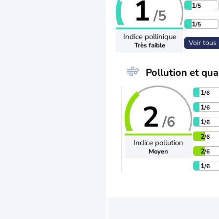
1
1
/5
/5
1
/5
Indice pollinique
Voir tous 
Très faible
Pollution et qual
1
/6
2
1
/6
/6
1
/6
2
/6
Indice pollution
2
Moyen
/6
1
/6