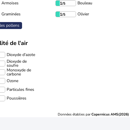
Armoises
Bouleau
1
/5
Graminées
Olivier
1
/5
les pollens
ité de l'air
Dioxyde d'azote
Dioxyde de
soufre
Monoxyde de
carbone
Ozone
Particules fines
Poussières
Données établies par
Copernicus AMS(2026)