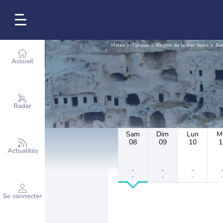
Météo
Turquie
Région de la mer Noire
Bar
Accueil
Radar
Sam
Dim
Lun
M
08
09
10
1
Actualités
-
-
-
-
-
-
Se connecter