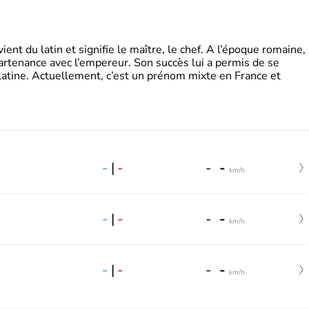
t du latin et signifie le maître, le chef. A l’époque romaine,
partenance avec l’empereur. Son succès lui a permis de se
latine. Actuellement, c’est un prénom mixte en France et
-
|
-
-
-
km/h
-
|
-
-
-
km/h
-
|
-
-
-
km/h