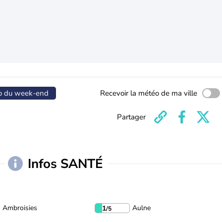
o du week-end
Recevoir la météo de ma ville
Partager
Infos SANTÉ
Ambroisies
Aulne
1
/5