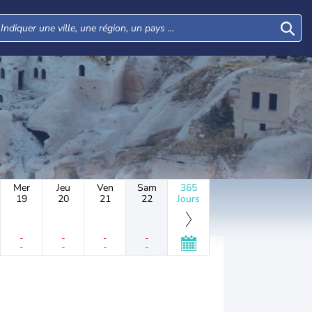
Mer
Jeu
Ven
Sam
365
19
20
21
22
Jours
-
-
-
-
-
-
-
-