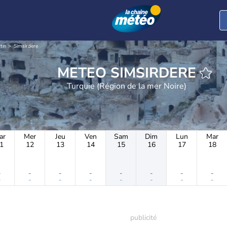
tın
Simsirdere
METEO SIMSIRDERE
Turquie (Région de la mer Noire)
ar
Mer
Jeu
Ven
Sam
Dim
Lun
Mar
1
12
13
14
15
16
17
18
-
-
-
-
-
-
-
-
-
-
-
-
-
-
-
-