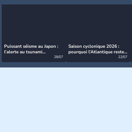
Puissant séisme au Japon :
Saison cyclonique 2026 :
l’alerte au tsunami
pourquoi l’Atlantique reste
désormais levée
28/07
très calme à ce stade ?
22/07