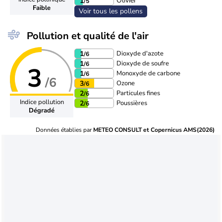
Olivier
1
/5
Faible
Voir tous les pollens
Pollution et qualité de l'air
Dioxyde d'azote
1
/6
Dioxyde de soufre
1
/6
3
Monoxyde de carbone
1
/6
/6
Ozone
3
/6
Particules fines
2
/6
Indice pollution
Poussières
2
/6
Dégradé
Données établies par
METEO CONSULT et Copernicus AMS(2026)