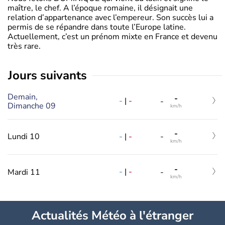
maître, le chef. A l’époque romaine, il désignait une
relation d’appartenance avec l’empereur. Son succès lui a
permis de se répandre dans toute l’Europe latine.
Actuellement, c’est un prénom mixte en France et devenu
très rare.
jours suivants
Demain,
-
-
|
-
-
Dimanche 09
km/h
-
-
|
-
Lundi 10
-
km/h
-
-
|
-
Mardi 11
-
km/h
Actualités Météo à l'étranger