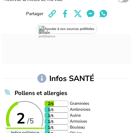
Partager
Ajouter à vos sources préférées
Infos SANTÉ
Pollens et allergies
Graminées
2
/5
Ambroisies
1
/5
2
Aulne
1
/5
/5
Armoises
1
/5
Bouleau
1
/5
Indice pollinique