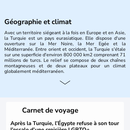
Géographie et climat
Avec un territoire siégeant à la fois en Europe et en Asie,
la Turquie est un pays eurasiatique. Elle dispose d'une
ouverture sur la Mer Noire, la Mer Egée et la
Méditerranée. Entre orient et occident, la Turquie s'étale
sur une superficie d'environ 800 000 km2 comprenant 71
millions de turcs. Le relief se compose de deux chaînes
montagneuses et de deux plateaux pour un climat
globalement méditerranéen.
Histoire et administration
La Turquie est à l'origine composée d'un peuple nomade
originaire d'Asie ayant émigré vers l'Ouest. Ces tribus
hétérogènes se sont organisées en différents royaumes
Carnet de voyage
qui constitueront en 1299 les fondations de l'Empire
ottoman. Après avoir rattaché l'Anatolie et la Thrace
orientale au territoire turc, la République est proclamée
Après la Turquie, l’Égypte refuse à son tour
le 29 octobre 1923. Ankara remplace alors Istanbul au
l’escale d’une croisière LGBTQ+