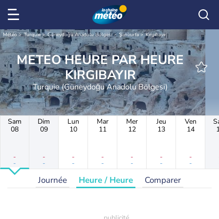
Météo
Turquie
Güneydoğu Anadolu Bölgesi
Şanlıurfa
Kırgıbayır
METEO HEURE PAR HEURE
KIRGIBAYIR
Turquie (Güneydoğu Anadolu Bölgesi)
Sam
Dim
Lun
Mar
Mer
Jeu
Ven
S
08
09
10
11
12
13
14
-
-
-
-
-
-
-
-
-
-
-
-
-
-
Journée
Heure / Heure
Comparer