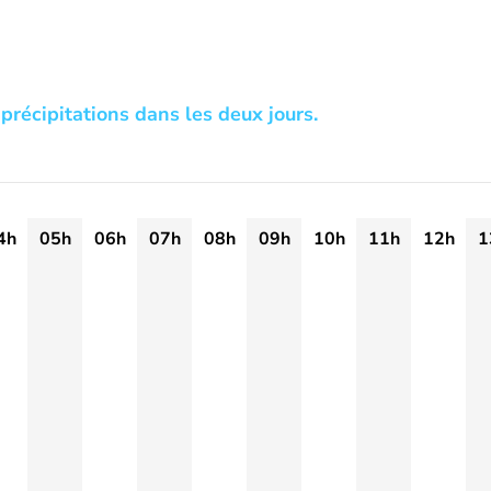
précipitations dans les deux jours.
4h
05h
06h
07h
08h
09h
10h
11h
12h
1