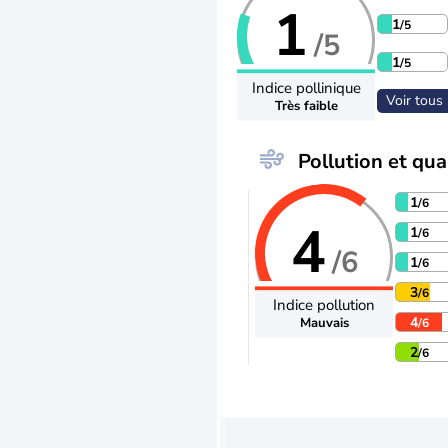
1
1
/5
/5
1
/5
Indice pollinique
Voir tous 
Très faible
Pollution et qual
1
/6
4
1
/6
/6
1
/6
3
/6
Indice pollution
4
Mauvais
/6
2
/6