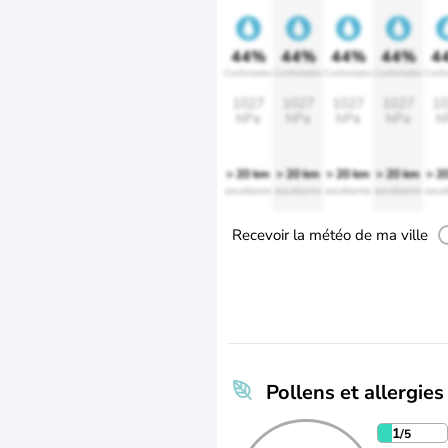
44%
44%
44%
44%
4
Confortable
Confortable
Confortable
Confortable
Confo
1027
1027
1027
1027
10
hPa
hPa
hPa
hPa
h
> 20 km
> 20 km
> 20 km
> 20 km
> 2
excellente
excellente
excellente
excellente
excel
Recevoir la météo de ma ville
Pollens et allergies
1
/5