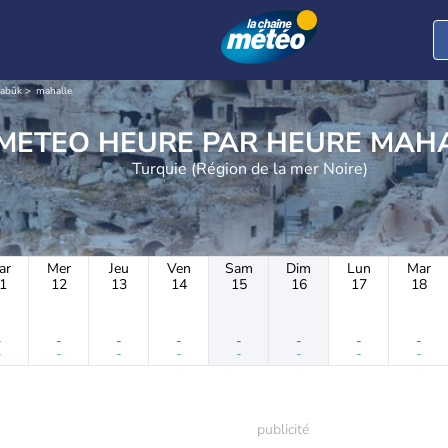
rabük
mahalle
METEO HEURE PAR 
Turquie (Région de la mer Noire)
ar
Mer
Jeu
Ven
Sam
Dim
Lun
Mar
1
12
13
14
15
16
17
18
-
-
-
-
-
-
-
-
-
-
-
-
-
-
-
-