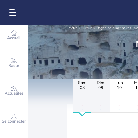
Météo
Turquie
Région de la mer Noire
Ka
Accueil
Radar
Sam
Dim
Lun
M
08
09
10
1
Actualités
-
-
-
-
-
-
Se connecter