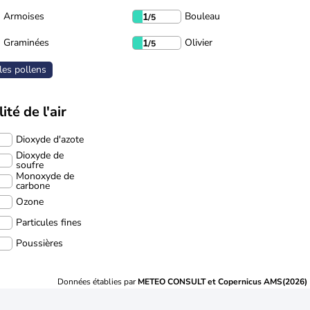
Armoises
Bouleau
1
/5
Graminées
Olivier
1
/5
les pollens
ité de l'air
Dioxyde d'azote
Dioxyde de
soufre
Monoxyde de
carbone
Ozone
Particules fines
Poussières
Données établies par
METEO CONSULT et Copernicus AMS(2026)