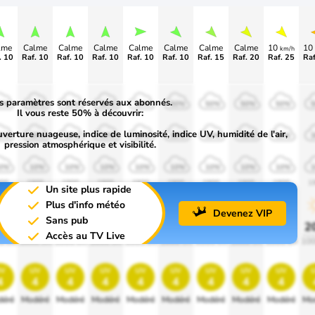
lme
Calme
Calme
Calme
Calme
Calme
Calme
Calme
10
10
km/h
. 10
Raf. 10
Raf. 10
Raf. 10
Raf. 10
Raf. 10
Raf. 15
Raf. 20
Raf. 25
Raf
s paramètres sont réservés aux abonnés.
0%
50%
50%
50%
50%
50%
50%
50%
50%
Il vous reste 50% à découvrir:
uverture nuageuse, indice de luminosité, indice UV, humidité de l'air,
0%
30%
30%
30%
30%
30%
30%
30%
30%
pression atmosphérique et visibilité.
0%
10%
10%
10%
10%
10%
10%
10%
10%
00
1900
1900
1900
1900
1900
1900
1900
1900
1
Un site plus rapide
Plus d'info météo
Devenez VIP
Sans pub
0%
20%
20%
20%
20%
20%
20%
20%
20%
2
Accès au TV Live
0 lm
1000 lm
1000 lm
1000 lm
1000 lm
1000 lm
1000 lm
1000 lm
1000 lm
100
v
uv
uv
uv
uv
uv
uv
uv
uv
4
4
4
4
4
4
4
4
4
éré
Modéré
Modéré
Modéré
Modéré
Modéré
Modéré
Modéré
Modéré
Mo