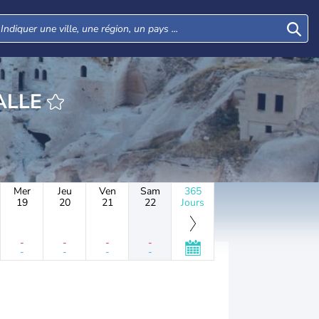
HEURE MAHALLE
Mer
Jeu
Ven
Sam
365
19
20
21
22
Jours
-
-
-
-
-
-
-
-