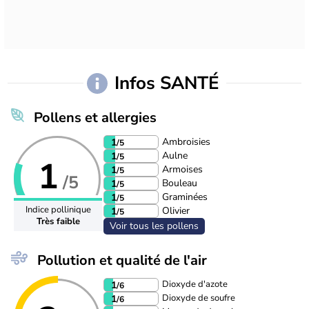
Infos SANTÉ
Pollens et allergies
Ambroisies
1
/5
Aulne
1
/5
1
Armoises
1
/5
/5
Bouleau
1
/5
Graminées
1
/5
Indice pollinique
Olivier
1
/5
Très faible
Voir tous les pollens
Pollution et qualité de l'air
Dioxyde d'azote
1
/6
Dioxyde de soufre
1
/6