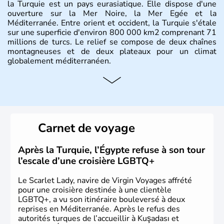
la Turquie est un pays eurasiatique. Elle dispose d'une
ouverture sur la Mer Noire, la Mer Egée et la
Méditerranée. Entre orient et occident, la Turquie s'étale
sur une superficie d'environ 800 000 km2 comprenant 71
millions de turcs. Le relief se compose de deux chaînes
montagneuses et de deux plateaux pour un climat
globalement méditerranéen.
Histoire et administration
La Turquie est à l'origine composée d'un peuple nomade
originaire d'Asie ayant émigré vers l'Ouest. Ces tribus
hétérogènes se sont organisées en différents royaumes
Carnet de voyage
qui constitueront en 1299 les fondations de l'Empire
ottoman. Après avoir rattaché l'Anatolie et la Thrace
orientale au territoire turc, la République est proclamée
Après la Turquie, l’Égypte refuse à son tour
le 29 octobre 1923. Ankara remplace alors Istanbul au
l’escale d’une croisière LGBTQ+
titre de capitale du pays.
Le Scarlet Lady, navire de Virgin Voyages affrété
pour une croisière destinée à une clientèle
LGBTQ+, a vu son itinéraire bouleversé à deux
reprises en Méditerranée. Après le refus des
autorités turques de l’accueillir à Kuşadası et