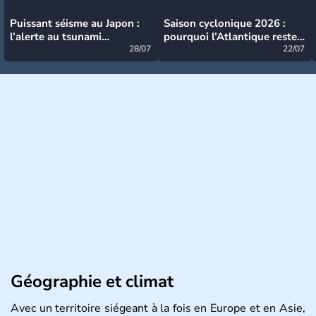
Puissant séisme au Japon :
Saison cyclonique 2026 :
l’alerte au tsunami
pourquoi l’Atlantique reste
désormais levée
28/07
très calme à ce stade ?
22/07
Géographie et climat
Avec un territoire siégeant à la fois en Europe et en Asie,