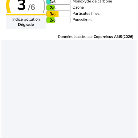
3
Monoxyde de carbone
1
/6
/6
Ozone
2
/6
Particules fines
3
/6
Indice pollution
Poussières
2
/6
Dégradé
Données établies par
Copernicus AMS(2026)