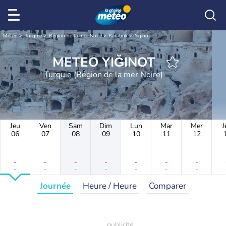
Météo
Turquie
Région de la mer Noire
Karabük
Yığınot
METEO YIĞINOT
Turquie (Région de la mer Noire)
Jeu
Ven
Sam
Dim
Lun
Mar
Mer
J
06
07
08
09
10
11
12
-
-
-
-
-
-
-
-
-
-
-
-
-
-
Journée
Heure / Heure
Comparer