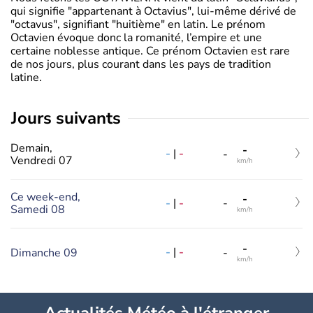
qui signifie "appartenant à Octavius", lui-même dérivé de
"octavus", signifiant "huitième" en latin. Le prénom
Octavien évoque donc la romanité, l’empire et une
certaine noblesse antique. Ce prénom Octavien est rare
de nos jours, plus courant dans les pays de tradition
latine.
jours suivants
Demain,
-
-
|
-
-
Vendredi 07
km/h
Ce week-end,
-
-
|
-
-
Samedi 08
km/h
-
-
|
-
Dimanche 09
-
km/h
Actualités Météo à l'étranger