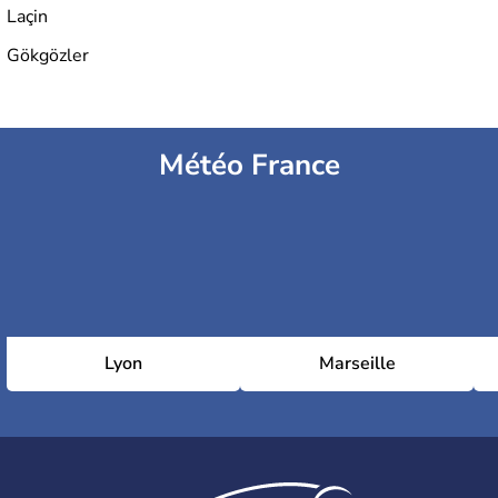
Laçin
Gökgözler
Météo France
Lyon
Marseille