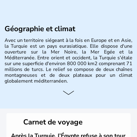
Géographie et climat
Avec un territoire siégeant à la fois en Europe et en Asie,
la Turquie est un pays eurasiatique. Elle dispose d'une
ouverture sur la Mer Noire, la Mer Egée et la
Méditerranée. Entre orient et occident, la Turquie s'étale
sur une superficie d'environ 800 000 km2 comprenant 71
millions de turcs. Le relief se compose de deux chaînes
montagneuses et de deux plateaux pour un climat
globalement méditerranéen.
Histoire et administration
La Turquie est à l'origine composée d'un peuple nomade
originaire d'Asie ayant émigré vers l'Ouest. Ces tribus
hétérogènes se sont organisées en différents royaumes
Carnet de voyage
qui constitueront en 1299 les fondations de l'Empire
ottoman. Après avoir rattaché l'Anatolie et la Thrace
orientale au territoire turc, la République est proclamée
Après la Turquie, l’Égypte refuse à son tour