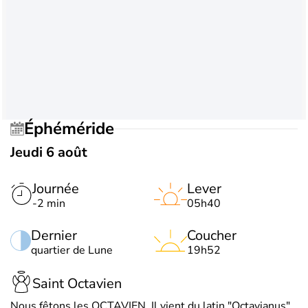
Éphéméride
Jeudi 6 août
Journée
Lever
-2 min
05h40
Dernier
Coucher
quartier de Lune
19h52
Saint Octavien
Nous fêtons les OCTAVIEN. Il vient du latin "Octavianus",