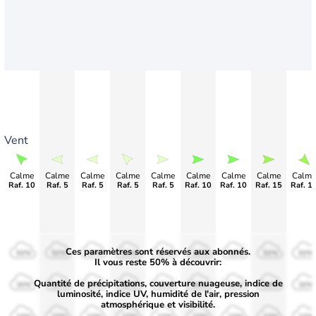
Vent
Calme
Calme
Calme
Calme
Calme
Calme
Calme
Calme
Calme
Raf. 10
Raf. 5
Raf. 5
Raf. 5
Raf. 5
Raf. 10
Raf. 10
Raf. 15
Raf. 1
Ces paramètres sont réservés aux abonnés.
50%
50%
50%
50%
50%
50%
50%
50%
50%
Il vous reste 50% à découvrir:
Quantité de précipitations, couverture nuageuse, indice de
30%
30%
30%
30%
30%
30%
30%
30%
30%
luminosité, indice UV, humidité de l'air, pression
atmosphérique et visibilité.