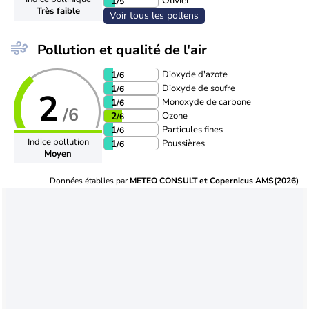
Olivier
1
/5
Très faible
Voir tous les pollens
Pollution et qualité de l'air
Dioxyde d'azote
1
/6
Dioxyde de soufre
1
/6
2
Monoxyde de carbone
1
/6
/6
Ozone
2
/6
Particules fines
1
/6
Indice pollution
Poussières
1
/6
Moyen
Données établies par
METEO CONSULT et Copernicus AMS(2026)