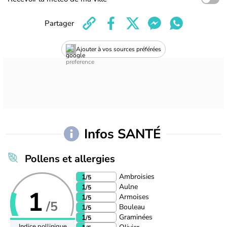
Partager
Ajouter à vos sources préférées
Infos SANTÉ
Pollens et allergies
Ambroisies
1
/5
Aulne
1
/5
1
Armoises
1
/5
/5
Bouleau
1
/5
Graminées
1
/5
Indice pollinique