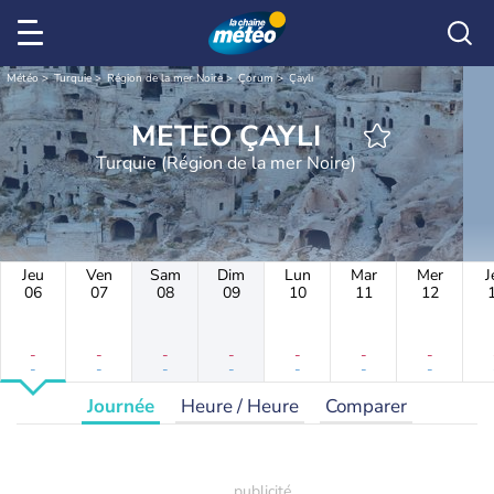
Météo
Turquie
Région de la mer Noire
Çorum
Çaylı
METEO ÇAYLI
Turquie (Région de la mer Noire)
Jeu
Ven
Sam
Dim
Lun
Mar
Mer
J
06
07
08
09
10
11
12
-
-
-
-
-
-
-
-
-
-
-
-
-
-
Journée
Heure / Heure
Comparer