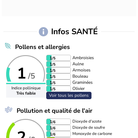
Infos SANTÉ
Pollens et allergies
Ambroisies
1
/5
Aulne
1
/5
1
Armoises
1
/5
/5
Bouleau
1
/5
Graminées
1
/5
Indice pollinique
Olivier
1
/5
Très faible
Voir tous les pollens
Pollution et qualité de l'air
Dioxyde d'azote
1
/6
Dioxyde de soufre
1
/6
2
Monoxyde de carbone
1
/6