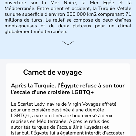
ouverture sur la Mer Noire, la Mer Egée et la
Méditerranée. Entre orient et occident, la Turquie s'étale
sur une superficie d'environ 800 000 km2 comprenant 71
millions de turcs. Le relief se compose de deux chaînes
montagneuses et de deux plateaux pour un climat
globalement méditerranéen.
Histoire et administration
La Turquie est à l'origine composée d'un peuple nomade
originaire d'Asie ayant émigré vers l'Ouest. Ces tribus
hétérogènes se sont organisées en différents royaumes
Carnet de voyage
qui constitueront en 1299 les fondations de l'Empire
ottoman. Après avoir rattaché l'Anatolie et la Thrace
orientale au territoire turc, la République est proclamée
Après la Turquie, l’Égypte refuse à son tour
le 29 octobre 1923. Ankara remplace alors Istanbul au
l’escale d’une croisière LGBTQ+
titre de capitale du pays.
Le Scarlet Lady, navire de Virgin Voyages affrété
pour une croisière destinée à une clientèle
LGBTQ+, a vu son itinéraire bouleversé à deux
reprises en Méditerranée. Après le refus des
autorités turques de l’accueillir à Kuşadası et
Istanbul, l’Égypte lui a également interdit d’accoster