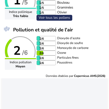
1
/5
Bouleau
1
/5
Graminées
1
/5
Indice pollinique
Olivier
1
/5
Très faible
Voir tous les pollens
Pollution et qualité de l'air
Dioxyde d'azote
1
/6
Dioxyde de soufre
1
/6
2
Monoxyde de carbone
1
/6
/6
Ozone
2
/6
Particules fines
1
/6
Indice pollution
Poussières
1
/6
Moyen
Données établies par
Copernicus AMS(2026)