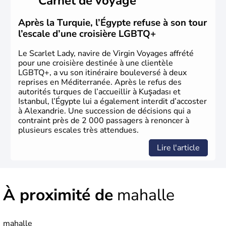
Carnet de voyage
qui constitueront en 1299 les fondations de l'Empire
ottoman. Après avoir rattaché l'Anatolie et la Thrace
orientale au territoire turc, la République est proclamée
Après la Turquie, l’Égypte refuse à son tour
le 29 octobre 1923. Ankara remplace alors Istanbul au
l’escale d’une croisière LGBTQ+
titre de capitale du pays.
Le Scarlet Lady, navire de Virgin Voyages affrété
pour une croisière destinée à une clientèle
LGBTQ+, a vu son itinéraire bouleversé à deux
reprises en Méditerranée. Après le refus des
autorités turques de l’accueillir à Kuşadası et
Istanbul, l’Égypte lui a également interdit d’accoster
à Alexandrie. Une succession de décisions qui a
contraint près de 2 000 passagers à renoncer à
plusieurs escales très attendues.
Lire l'article
À proximité de
mahalle
mahalle