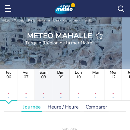
Météo
Turquie
Région de la mer Noire
Kastamonu
mahalle
METEO MAHALLE
Turquie (Région de la mer Noire)
Jeu
Ven
Sam
Dim
Lun
Mar
Mer
J
06
07
08
09
10
11
12
-
-
-
-
-
-
-
-
-
-
-
-
-
-
Journée
Heure / Heure
Comparer