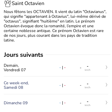
Saint Octavien
Nous fêtons les OCTAVIEN. Il vient du latin "Octavianus",
qui signifie "appartenant à Octavius", lui-même dérivé de
"octavus", signifiant "huitième" en latin. Le prénom
Octavien évoque donc la romanité, l’empire et une
certaine noblesse antique. Ce prénom Octavien est rare
de nos jours, plus courant dans les pays de tradition
latine.
jours suivants
Demain,
-
-
|
-
-
Vendredi 07
km/h
Ce week-end,
-
-
|
-
-
Samedi 08
km/h
-
-
|
-
Dimanche 09
-
km/h