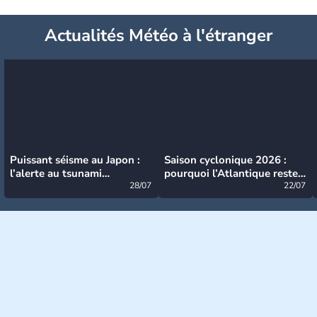
Actualités Météo à l'étranger
Puissant séisme au Japon :
Saison cyclonique 2026 :
l’alerte au tsunami
pourquoi l’Atlantique reste
désormais levée
28/07
très calme à ce stade ?
22/07