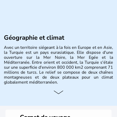
Géographie et climat
Avec un territoire siégeant à la fois en Europe et en Asie,
la Turquie est un pays eurasiatique. Elle dispose d'une
ouverture sur la Mer Noire, la Mer Egée et la
Méditerranée. Entre orient et occident, la Turquie s'étale
sur une superficie d'environ 800 000 km2 comprenant 71
millions de turcs. Le relief se compose de deux chaînes
montagneuses et de deux plateaux pour un climat
globalement méditerranéen.
Histoire et administration
La Turquie est à l'origine composée d'un peuple nomade
originaire d'Asie ayant émigré vers l'Ouest. Ces tribus
hétérogènes se sont organisées en différents royaumes