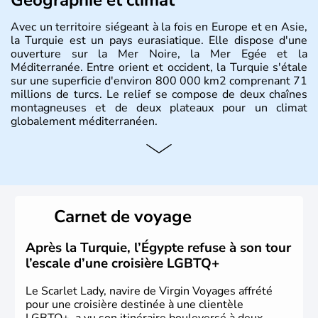
Avec un territoire siégeant à la fois en Europe et en Asie,
la Turquie est un pays eurasiatique. Elle dispose d'une
ouverture sur la Mer Noire, la Mer Egée et la
Méditerranée. Entre orient et occident, la Turquie s'étale
sur une superficie d'environ 800 000 km2 comprenant 71
millions de turcs. Le relief se compose de deux chaînes
montagneuses et de deux plateaux pour un climat
globalement méditerranéen.
Histoire et administration
La Turquie est à l'origine composée d'un peuple nomade
originaire d'Asie ayant émigré vers l'Ouest. Ces tribus
hétérogènes se sont organisées en différents royaumes
Carnet de voyage
qui constitueront en 1299 les fondations de l'Empire
ottoman. Après avoir rattaché l'Anatolie et la Thrace
orientale au territoire turc, la République est proclamée
Après la Turquie, l’Égypte refuse à son tour
le 29 octobre 1923. Ankara remplace alors Istanbul au
l’escale d’une croisière LGBTQ+
titre de capitale du pays.
Le Scarlet Lady, navire de Virgin Voyages affrété
pour une croisière destinée à une clientèle