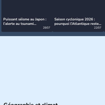
Puissant séisme au Japon :
Saison cyclonique 2026 :
l’alerte au tsunami
pourquoi l’Atlantique reste
désormais levée
28/07
très calme à ce stade ?
22/07
Géographie et climat