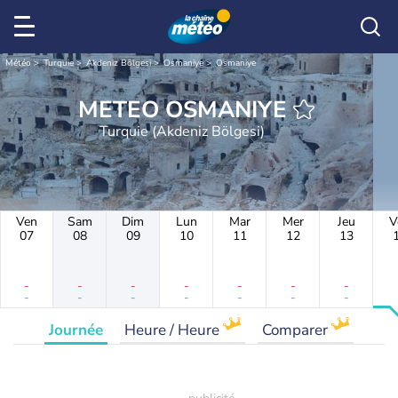
Météo
Turquie
Akdeniz Bölgesi
Osmaniye
Osmaniye
METEO OSMANIYE
Turquie (Akdeniz Bölgesi)
Ven
Sam
Dim
Lun
Mar
Mer
Jeu
V
07
08
09
10
11
12
13
-
-
-
-
-
-
-
-
-
-
-
-
-
-
Journée
Heure / Heure
Comparer