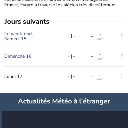
France, Evrard a traversé les siècles très discrètement.
jours suivants
Ce week-end,
-
-
|
-
-
Samedi 15
km/h
-
-
|
-
Dimanche 16
-
km/h
-
-
|
-
Lundi 17
-
km/h
Actualités Météo à l'étranger