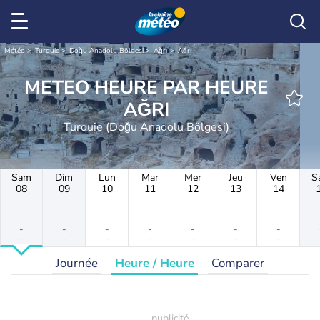
Météo
Turquie
Doğu Anadolu Bölgesi
Ağrı
Ağrı
METEO HEURE PAR HEURE
AĞRI
Turquie (Doğu Anadolu Bölgesi)
Sam
Dim
Lun
Mar
Mer
Jeu
Ven
S
08
09
10
11
12
13
14
-
-
-
-
-
-
-
-
-
-
-
-
-
-
Journée
Heure / Heure
Comparer