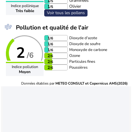
Graminées
1
/5
Indice pollinique
Olivier
1
/5
Très faible
Voir tous les pollens
Pollution et qualité de l'air
Dioxyde d'azote
1
/6
Dioxyde de soufre
1
/6
2
Monoxyde de carbone
1
/6
/6
Ozone
2
/6
Particules fines
2
/6
Indice pollution
Poussières
2
/6
Moyen
Données établies par
METEO CONSULT et Copernicus AMS(2026)