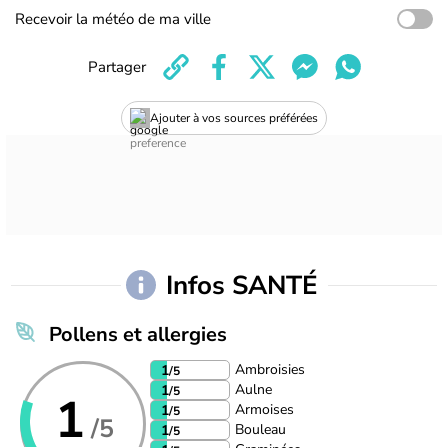
Recevoir la météo de ma ville
Partager
Ajouter à vos sources préférées
Infos SANTÉ
Pollens et allergies
Ambroisies
1
/5
Aulne
1
/5
1
Armoises
1
/5
/5
Bouleau
1
/5