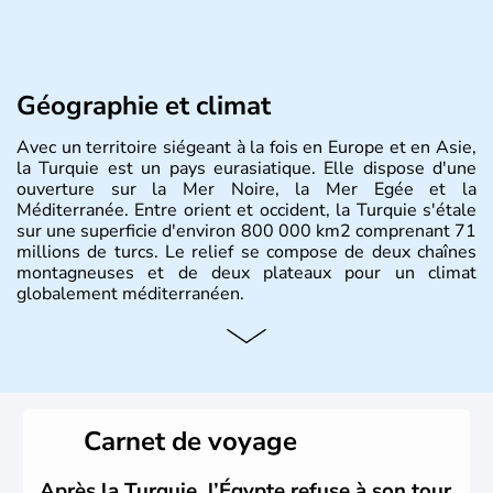
Géographie et climat
Avec un territoire siégeant à la fois en Europe et en Asie,
la Turquie est un pays eurasiatique. Elle dispose d'une
ouverture sur la Mer Noire, la Mer Egée et la
Méditerranée. Entre orient et occident, la Turquie s'étale
sur une superficie d'environ 800 000 km2 comprenant 71
millions de turcs. Le relief se compose de deux chaînes
montagneuses et de deux plateaux pour un climat
globalement méditerranéen.
Histoire et administration
La Turquie est à l'origine composée d'un peuple nomade
originaire d'Asie ayant émigré vers l'Ouest. Ces tribus
hétérogènes se sont organisées en différents royaumes
Carnet de voyage
qui constitueront en 1299 les fondations de l'Empire
ottoman. Après avoir rattaché l'Anatolie et la Thrace
orientale au territoire turc, la République est proclamée
Après la Turquie, l’Égypte refuse à son tour