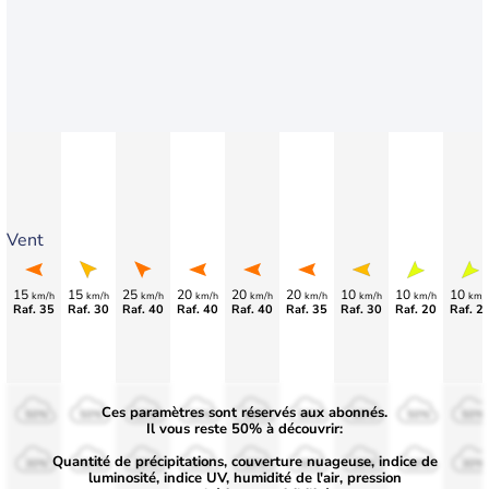
Vent
15
15
25
20
20
20
10
10
10
km/h
km/h
km/h
km/h
km/h
km/h
km/h
km/h
km/
Raf. 35
Raf. 30
Raf. 40
Raf. 40
Raf. 40
Raf. 35
Raf. 30
Raf. 20
Raf. 2
Ces paramètres sont réservés aux abonnés.
50%
50%
50%
50%
50%
50%
50%
50%
50%
Il vous reste 50% à découvrir:
Quantité de précipitations, couverture nuageuse, indice de
30%
30%
30%
30%
30%
30%
30%
30%
30%
luminosité, indice UV, humidité de l'air, pression