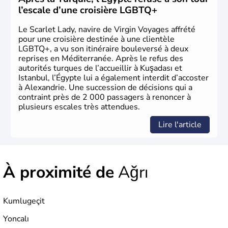
le 29 octobre 1923. Ankara remplace alors Istanbul au
l’escale d’une croisière LGBTQ+
titre de capitale du pays.
Le Scarlet Lady, navire de Virgin Voyages affrété
pour une croisière destinée à une clientèle
LGBTQ+, a vu son itinéraire bouleversé à deux
reprises en Méditerranée. Après le refus des
autorités turques de l’accueillir à Kuşadası et
Istanbul, l’Égypte lui a également interdit d’accoster
à Alexandrie. Une succession de décisions qui a
contraint près de 2 000 passagers à renoncer à
plusieurs escales très attendues.
Lire l'article
À proximité de
Ağrı
Kumlugeçit
Yoncalı