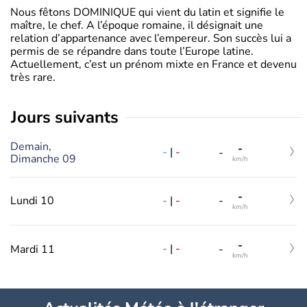
Nous fêtons DOMINIQUE qui vient du latin et signifie le
maître, le chef. A l’époque romaine, il désignait une
relation d’appartenance avec l’empereur. Son succès lui a
permis de se répandre dans toute l’Europe latine.
Actuellement, c’est un prénom mixte en France et devenu
très rare.
jours suivants
Demain,
-
-
|
-
-
Dimanche 09
km/h
-
-
|
-
Lundi 10
-
km/h
-
-
|
-
Mardi 11
-
km/h