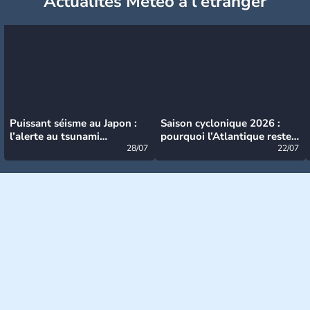
Actualités Météo à l'étranger
Puissant séisme au Japon :
Saison cyclonique 2026 :
l’alerte au tsunami
pourquoi l’Atlantique reste
désormais levée
28/07
très calme à ce stade ?
22/07