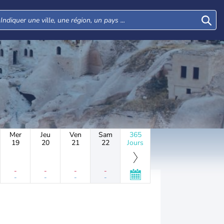
Mer
Jeu
Ven
Sam
365
19
20
21
22
Jours
-
-
-
-
-
-
-
-