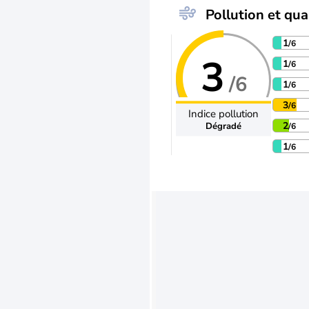
Pollution et qual
1
/6
3
1
/6
/6
1
/6
3
/6
Indice pollution
2
Dégradé
/6
1
/6