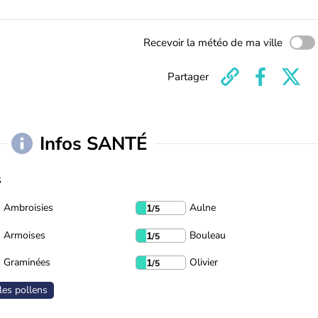
Recevoir la météo de ma ville
Partager
Infos SANTÉ
s
Ambroisies
Aulne
1
/5
Armoises
Bouleau
1
/5
Graminées
Olivier
1
/5
les pollens