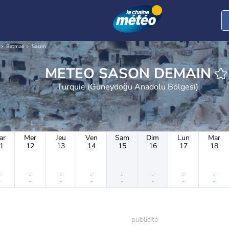
Batman
Sason
METEO SASON DEMAIN
Turquie (Güneydoğu Anadolu Bölgesi)
ar
Mer
Jeu
Ven
Sam
Dim
Lun
Mar
1
12
13
14
15
16
17
18
-
-
-
-
-
-
-
-
-
-
-
-
-
-
-
-