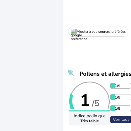
Ajouter à vos sources préférées
Pollens et allergie
1
/5
1
1
/5
/5
1
/5
Indice pollinique
Voir tous 
Très faible