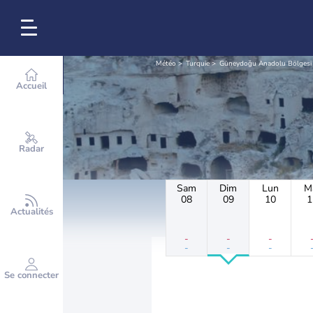
Météo
Turquie
Güneydoğu Anadolu Bölgesi
Accueil
Radar
Sam
Dim
Lun
M
08
09
10
1
Actualités
-
-
-
-
-
-
Se connecter